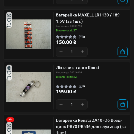
Батарейка MAXELL LR1130 / 189
1,5V (за 1шт.)
Код товару: 00003710
В наявності: 57
0
150.00 ₴
Ліхтарик з лого Коккі
Код товару: 00024014
В наявності: 52
0
199.00 ₴
Батарейка Renata ZA10 -D6 Возд-
Хіт
цинк PR70 PR536 для слух апар (за
1шт.)