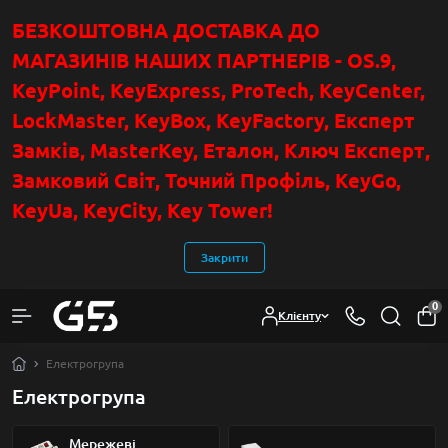
БЕЗКОШТОВНА ДОСТАВКА ДО
МАГАЗИНІВ НАШИХ ПАРТНЕРІВ - OS.9,
KeyPoint
, KeyExpress, ProTech, KeyCenter,
LockMaster, KeyBox, KeyFactory, Експерт
Замків, MasterKey, Еталон, Ключ Експер
т
,
Замковий Світ, Точний Профіль, KeyGo,
KeyUa, KeyCity, Key Tower!
Закрити
0
Клієнту
Електрогрупа
Електрогрупа
Мережеві