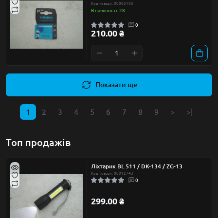
Код товару: 00006185
В наявності: 28
0
210.00 ₴
Показати ще
1
2
3
4
5
6
7
8
9
>
>|
Топ продажів
Ліхтарик BL 511 / DK-134 / ZG-13
Код товару: 00012743
0
299.00 ₴