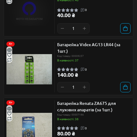
В наявності: 40
0
40.00 ₴
Батарейка Videx AG13 LR44 (за
Хіт
1шт.)
Код товару: 00009237
В наявності: 37
0
140.00 ₴
Батарейка Renata ZA675 для
Хіт
слухових апаратів (за 1шт.)
Код товару: 00007186
В наявності: 36
0
80.00 ₴