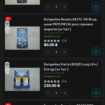
Батарейка Renata ZA312 -D6 Возд-
Хіт
цинк PR70 PR536 для слухових
апаратів (за 1шт.)
Код товару: 00007187
В наявності: 36
0
80.00 ₴
Батарейка Varta LR20/D Long Life /
Energy (за 1шт.)
Код товару: 00001565
В наявності: 34
0
230.00 ₴
Хіт