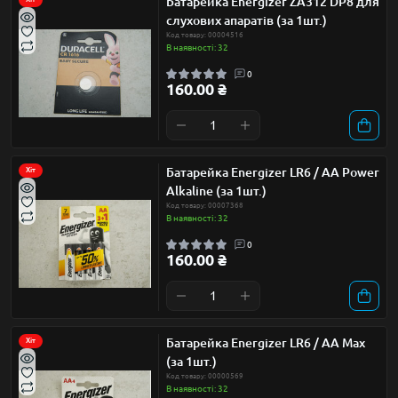
Батарейка Energizer ZA312 DP8 для
слухових апаратів (за 1шт.)
Код товару: 00004516
В наявності: 32
0
160.00 ₴
Батарейка Energizer LR6 / AA Power
Хіт
Alkaline (за 1шт.)
Код товару: 00007368
В наявності: 32
0
160.00 ₴
Батарейка Energizer LR6 / AA Max
Хіт
(за 1шт.)
Код товару: 00000569
В наявності: 32