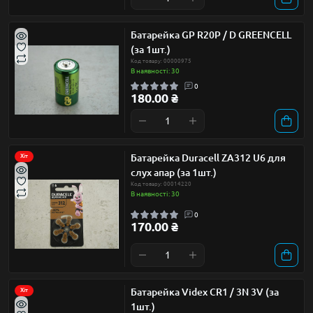
Батарейка GP R20P / D GREENCELL
(за 1шт.)
Код товару: 00000975
В наявності: 30
0
180.00 ₴
Батарейка Duracell ZA312 U6 для
Хіт
слух апар (за 1шт.)
Код товару: 00014220
В наявності: 30
0
170.00 ₴
Батарейка Videx CR1 / 3N 3V (за
Хіт
1шт.)