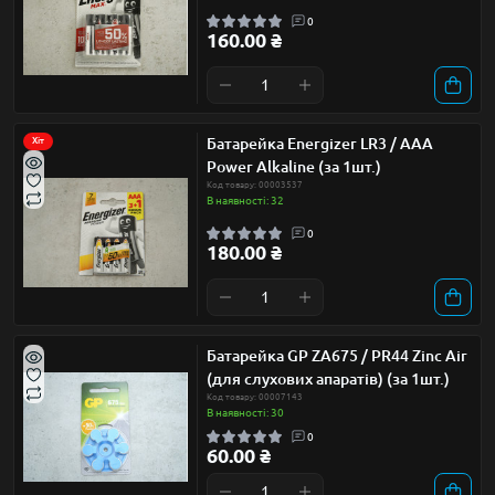
0
160.00 ₴
Батарейка Energizer LR3 / AAA
Хіт
Power Alkaline (за 1шт.)
Код товару: 00003537
В наявності: 32
0
180.00 ₴
Батарейка GP ZA675 / PR44 Zinc Air
(для слухових апаратів) (за 1шт.)
Код товару: 00007143
В наявності: 30
0
60.00 ₴