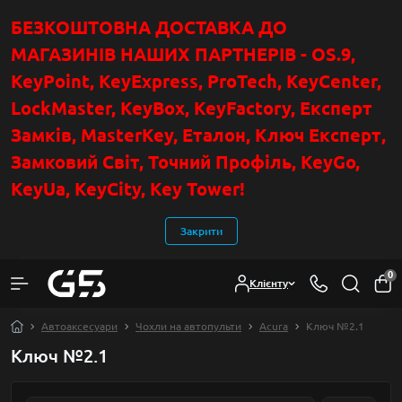
БЕЗКОШТОВНА ДОСТАВКА ДО
МАГАЗИНІВ НАШИХ ПАРТНЕРІВ - OS.9,
KeyPoint
, KeyExpress, ProTech, KeyCenter,
LockMaster, KeyBox, KeyFactory, Експерт
Замків, MasterKey, Еталон, Ключ Експер
т
,
Замковий Світ, Точний Профіль, KeyGo,
KeyUa, KeyCity, Key Tower!
Закрити
0
Клієнту
Автоаксесуари
Чохли на автопульти
Acura
Ключ №2.1
Ключ №2.1