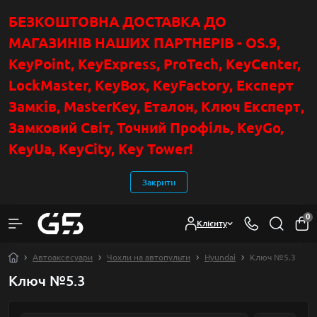
БЕЗКОШТОВНА ДОСТАВКА ДО
МАГАЗИНІВ НАШИХ ПАРТНЕРІВ - OS.9,
KeyPoint
, KeyExpress, ProTech, KeyCenter,
LockMaster, KeyBox, KeyFactory, Експерт
Замків, MasterKey, Еталон, Ключ Експер
т
,
Замковий Світ, Точний Профіль, KeyGo,
KeyUa, KeyCity, Key Tower!
Закрити
0
Клієнту
Автоаксесуари
Чохли на автопульти
Hyundai
Ключ №5.3
Ключ №5.3