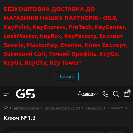
БЕЗКОШТОВНА ДОСТАВКА ДО
МАГАЗИНІВ НАШИХ ПАРТНЕРІВ - OS.9,
KeyPoint
, KeyExpress, ProTech, KeyCenter,
LockMaster, KeyBox, KeyFactory, Експерт
Замків, MasterKey, Еталон, Ключ Експер
т
,
Замковий Світ, Точний Профіль, KeyGo,
KeyUa, KeyCity, Key Tower!
Закрити
0
Клієнту
Автоаксесуари
Чохли на автопульти
Chevrolet
Ключ №1.3
Ключ №1.3