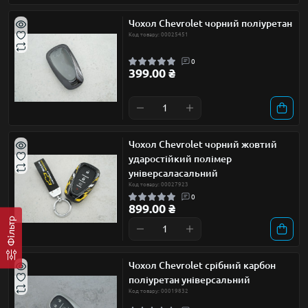
Чохол Chevrolet чорний поліуретан
Код товару: 00025451
0
399.00 ₴
Чохол Chevrolet чорний жовтий
ударостійкий полімер
універсаласальний
Код товару: 00027923
0
899.00 ₴
Фільтр
Чохол Chevrolet срібний карбон
поліуретан універсальний
Код товару: 00019832