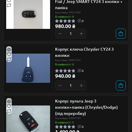
Fiat / Jeep SMART CY24 3 кнопки +
паніка
Код товару: 00021985
В наявності: 6
0
980.00 ₴
Корпус ключа Chrysler CY24 3
кнопки
Код товару: 00007332
В наявності: 6
0
940.00 ₴
Корпус пульта Jeep 3
кнопки+паніка (Chrysler/Dodge)
(під переробку)
Код товару: 00007704
В наявності: 5
0
1 490.00 ₴