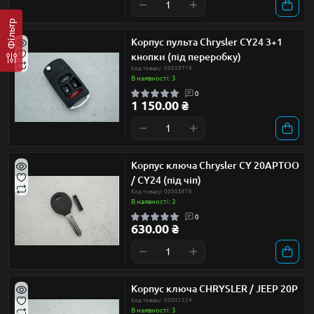
Фільтр
Корпус пульта Chrysler CY24 3+1
кнопки (під переробку)
Код товару: 00029718
В наявності: 3
0
1 150.00 ₴
Корпус ключа Chrysler CY 20APTOO
/ CY24 (під чіп)
Код товару: 00005878
В наявності: 3
0
630.00 ₴
Корпус ключа CHRYSLER / JEEP 20P
Код товару: 00001224
В наявності: 3