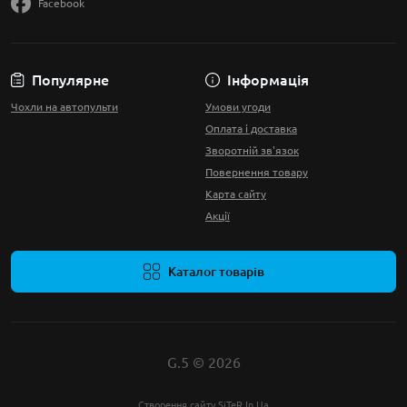
Facebook
Популярне
Інформація
Чохли на автопульти
Умови угоди
Оплата і доставка
Зворотній зв'язок
Повернення товару
Карта сайту
Акції
Каталог товарів
G.5 © 2026
Створення сайту
SiTeR.In.Ua