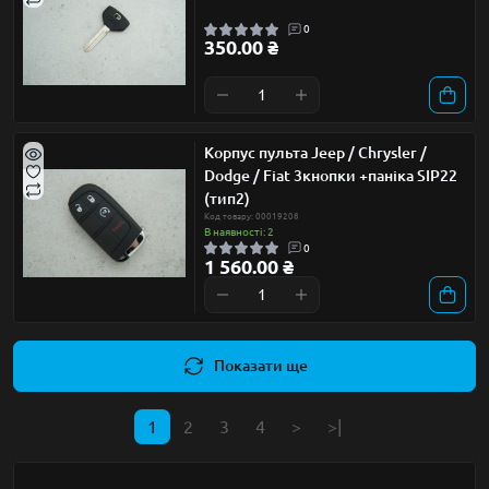
0
350.00 ₴
Корпус пульта Jeep / Chrysler /
Dodge / Fiat 3кнопки +паніка SIP22
(тип2)
Код товару: 00019208
В наявності: 2
0
1 560.00 ₴
Показати ще
1
2
3
4
>
>|