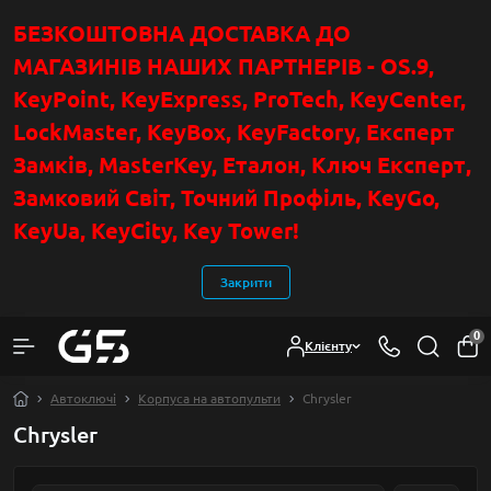
БЕЗКОШТОВНА ДОСТАВКА ДО
МАГАЗИНІВ НАШИХ ПАРТНЕРІВ - OS.9,
KeyPoint
, KeyExpress, ProTech, KeyCenter,
LockMaster, KeyBox, KeyFactory, Експерт
Замків, MasterKey, Еталон, Ключ Експер
т
,
Замковий Світ, Точний Профіль, KeyGo,
KeyUa, KeyCity, Key Tower!
Закрити
0
Клієнту
Автоключі
Корпуса на автопульти
Chrysler
Chrysler