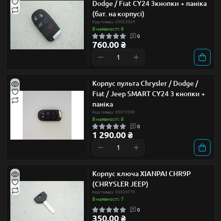
Dodge / Fiat CY24 3кнопки + паніка
(бат. на корпусі)
Код товару: 00023054
В наявності: 8
0
760.00 ₴
Корпус пульта Chrysler / Dodge /
Fiat / Jeep SMART CY24 3 кнопки +
паніка
Код товару: 00013390
В наявності: 8
0
1 290.00 ₴
Корпус ключа XIANPAI CHR9P
(CHRYSLER JEEP)
Код товару: 00028779
В наявності: 7
0
350.00 ₴