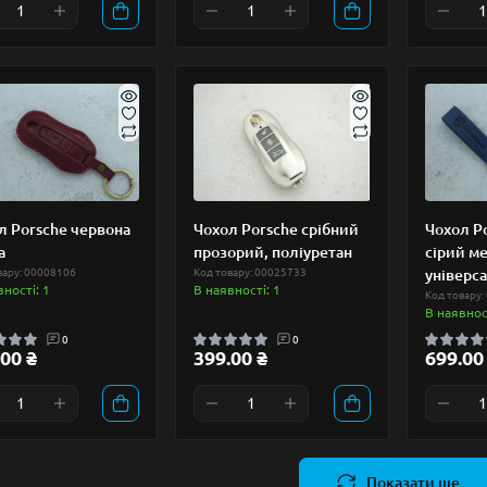
л Porsche червона
Чохол Porsche срібний
Чохол Po
а
прозорий, поліуретан
сірий ме
вару: 00008106
Код товару: 00025733
універс
вності: 1
В наявності: 1
Код товару:
В наявност
0
0
00 ₴
399.00 ₴
699.00
Показати ще