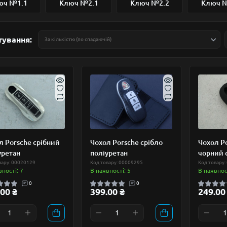
юч №1.1
Ключ №2.1
Ключ №2.2
Ключ 
тування:
л Porsche срібний
Чохол Porsche срібло
Чохол P
уретан
поліуретан
чорний 
вару: 00020129
Код товару: 00009295
Код товару:
вності: 7
В наявності: 5
В наявност
0
0
00 ₴
399.00 ₴
249.00