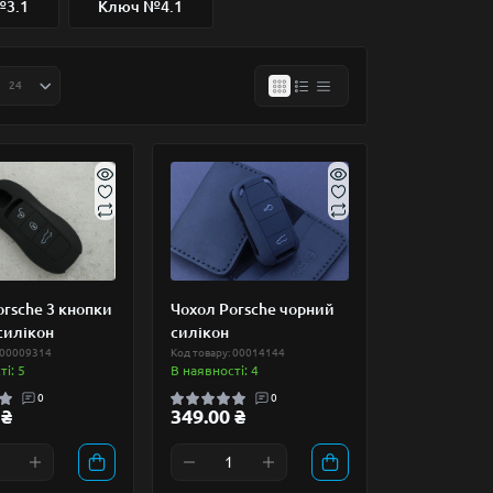
№3.1
Ключ №4.1
orsche 3 кнопки
Чохол Porsche чорний
силікон
силікон
 00009314
Код товару: 00014144
і: 5
В наявності: 4
0
0
 ₴
349.00 ₴