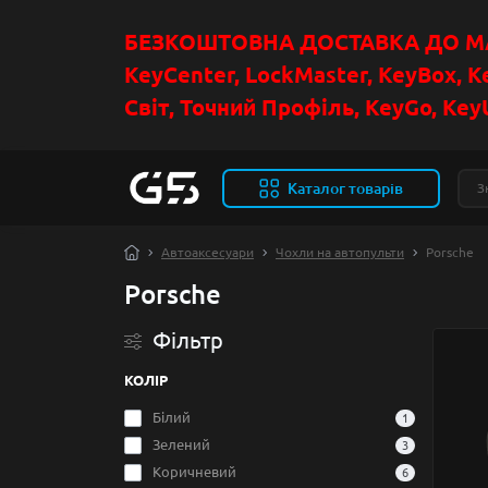
БЕЗКОШТОВНА ДОСТАВКА ДО МАГ
KeyCenter, LockMaster, KeyBox, K
Світ, Точний Профіль, KeyGo, KeyU
Каталог товарів
Автоаксесуари
Чохли на автопульти
Porsche
Porsche
Фільтр
КОЛІР
Білий
1
Зелений
3
Коричневий
6