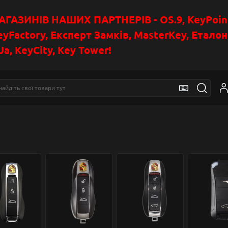
АЗИНІВ НАШИХ ПАРТНЕРІВ - OS.9, KeyPoin
eyFactory, Експерт Замків, MasterKey, Етало
a, KeyCity, Key Tower!