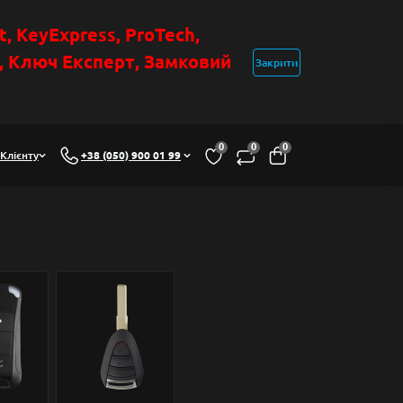
t
, KeyExpress, ProTech,
н, Ключ Експер
т
,
Замковий
Закрити
0
0
0
Клієнту
+38 (050) 900 01 99