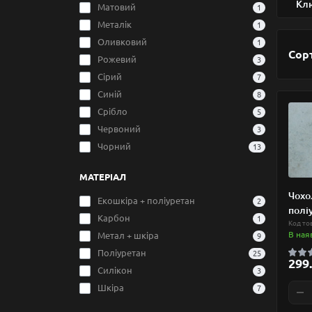
Кл
Матовий
1
Металік
1
Оливковий
1
Сор
Рожевий
3
Сірий
7
Синій
8
Срібло
5
Червоний
3
Чорний
13
МАТЕРІАЛ
Чохо
Екошкіра + поліуретан
2
полі
Карбон
1
Код то
В ная
Метал + шкіра
9
Поліуретан
25
299.
Силікон
3
Шкіра
7