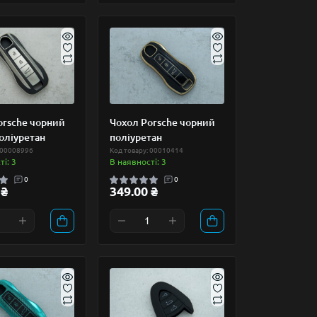
orsche чорний
Чохол Porsche чорний
оліуретан
поліуретан
 00008996
Код товару: 00010414
і: 3
В наявності: 3
0
0
 ₴
349.00 ₴