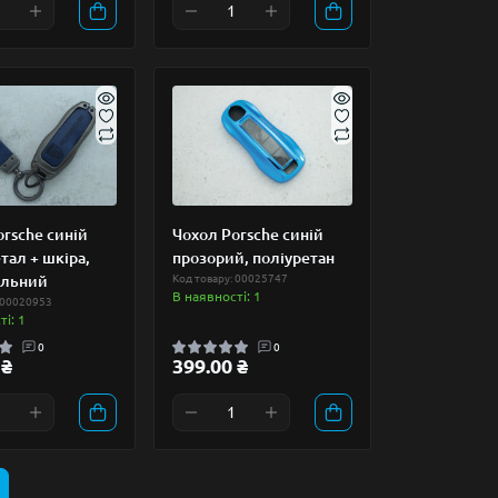
rsche синій
Чохол Porsche синій
тал + шкіра,
прозорий, поліуретан
альний
Код товару: 00025747
В наявності: 1
 00020953
і: 1
0
0
 ₴
399.00 ₴