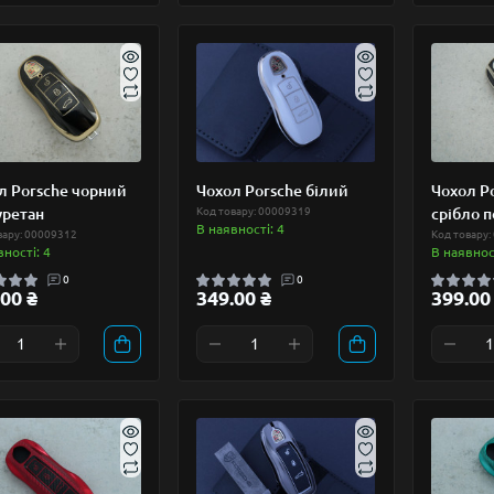
л Porsche чорний
Чохол Porsche білий
Чохол P
уретан
Код товару: 00009319
срібло п
В наявності: 4
вару: 00009312
Код товару:
вності: 4
В наявност
0
0
00 ₴
349.00 ₴
399.00