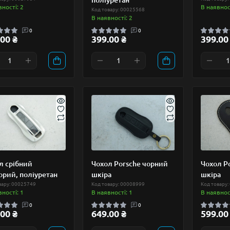
вності: 2
В наявност
Код товару: 00025568
В наявності: 2
0
0
00 ₴
399.00 ₴
399.00
л срібний
Чохол Porsche чорний
Чохол P
орий, поліуретан
шкіра
шкіра
вару: 00025749
Код товару: 00008999
Код товару:
вності: 1
В наявності: 1
В наявност
0
0
00 ₴
649.00 ₴
599.00