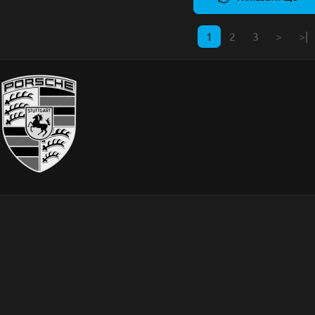
1
2
3
>
>|