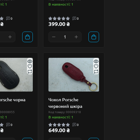
і: 1
В наявності: 1
0
0
 ₴
399.00 ₴
orsche чорна
Чохол Porsche
червоний шкіра
 00008955
Код товару: 00009318
і: 1
В наявності: 1
0
0
 ₴
649.00 ₴