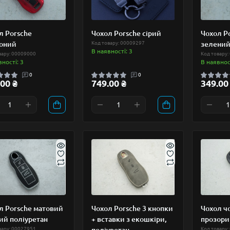
л Porsche
Чохол Porsche сірий
Чохол P
оний
Код товару: 00009297
зелений
В наявності: 3
вару: 00009000
Код товару:
вності: 3
В наявност
0
0
00 ₴
749.00 ₴
349.00
л Porsche матовий
Чохол Porsche 3 кнопки
Чохол ч
ий поліуретан
+ вставки з екошкіри,
прозори
вару: 00027951
поліуретан
Код товару: