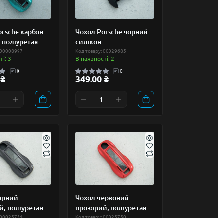
orsche карбон
Чохол Porsche чорний
 поліуретан
силікон
 00008997
Код товару: 00029685
і: 3
В наявності: 2
0
0
 ₴
349.00 ₴
орний
Чохол червоний
й, поліуретан
прозорий, поліуретан
 00025751
Код товару: 00025750