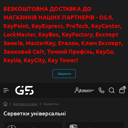
БЕЗКОШТОВНА ДОСТАВКА ДО
МАГАЗИНІВ НАШИХ ПАРТНЕРІВ - OS.9,
KeyPoint
, KeyExpress, ProTech, KeyCenter,
LockMaster, KeyBox, KeyFactory, Експерт
Замків, MasterKey, Еталон, Ключ Експер
т
,
Замковий Світ, Точний Профіль, KeyGo,
KeyUa, KeyCity, Key Tower!
Закрити
0
Клієнту
Автоаксесуари
Серветки
Серветки універсальні