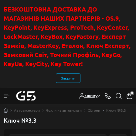
БЕЗКОШТОВНА ДОСТАВКА ДО
МАГАЗИНІВ НАШИХ ПАРТНЕРІВ - OS.9,
KeyPoint
, KeyExpress, ProTech, KeyCenter,
LockMaster, KeyBox, KeyFactory, Експерт
Замків, MasterKey, Еталон, Ключ Експер
т
,
Замковий Світ, Точний Профіль, KeyGo,
KeyUa, KeyCity, Key Tower!
Закрити
0
Клієнту
Автоаксесуари
Чохли на автопульти
Citroen
Ключ №3.3
Ключ №3.3