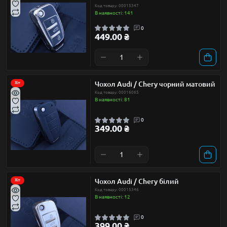
Код товару: 00015347
В наявності: 141
0
449.00 ₴
Чохол Audi / Chery чорний матовий
Хіт
Код товару: 00016065
В наявності: 81
0
349.00 ₴
Чохол Audi / Chery білий
Хіт
Код товару: 00015346
В наявності: 12
0
399.00 ₴