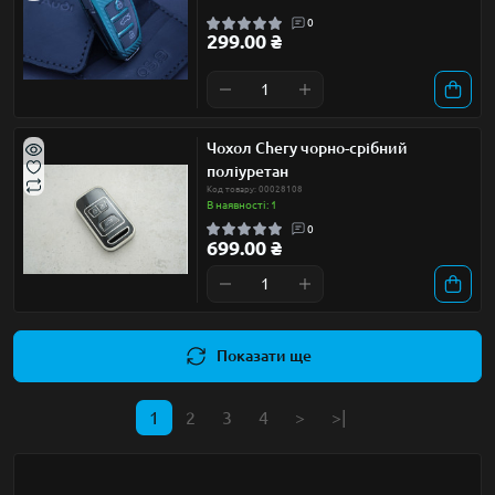
0
299.00 ₴
Чохол Chery чорно-срібний
поліуретан
Код товару: 00028108
В наявності: 1
0
699.00 ₴
Показати ще
1
2
3
4
>
>|