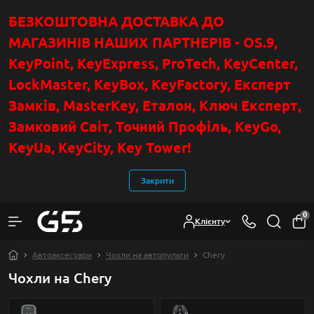
БЕЗКОШТОВНА ДОСТАВКА ДО
МАГАЗИНІВ НАШИХ ПАРТНЕРІВ - OS.9,
KeyPoint
, KeyExpress, ProTech, KeyCenter,
LockMaster, KeyBox, KeyFactory, Експерт
Замків, MasterKey, Еталон, Ключ Експер
т
,
Замковий Світ, Точний Профіль, KeyGo,
KeyUa, KeyCity, Key Tower!
Закрити
0
Клієнту
Автоаксесуари
Чохли на автопульти
Chery
Чохли на Chery