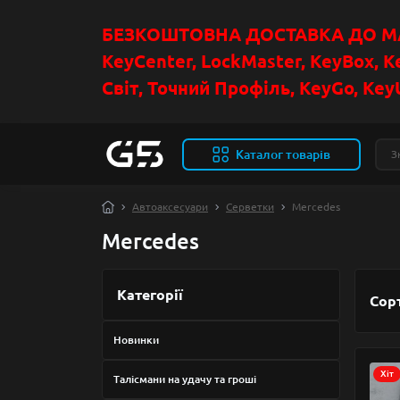
БЕЗКОШТОВНА ДОСТАВКА ДО МАГ
KeyCenter, LockMaster, KeyBox, K
Світ, Точний Профіль, KeyGo, KeyU
Каталог товарів
Автоаксесуари
Серветки
Mercedes
Mercedes
Категорії
Сор
Новинки
Хіт
Талісмани на удачу та гроші