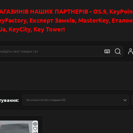
АЗИНІВ НАШИХ ПАРТНЕРІВ - OS.9, KeyPoin
eyFactory, Експерт Замків, MasterKey, Етало
a, KeyCity, Key Tower!
тування: