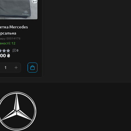
етка Mercedes
ерсальна
вару: 00014176
вності: 12
0
00 ₴