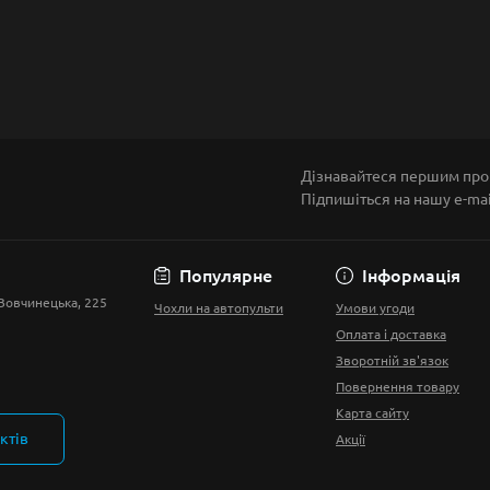
Дізнавайтеся першим про 
Підпишіться на нашу e-ma
Умови угоди
Популярне
Інформація
 Вовчинецька, 225
Чохли на автопульти
Умови угоди
Оплата і доставка
Зворотній зв'язок
Повернення товару
Карта сайту
ктів
Акції