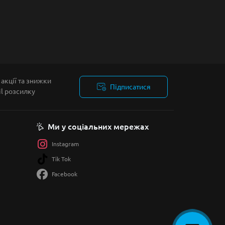
акції та знижки
Підписатися
il розсилку
Ми у соціальних мережах
Instagram
Tik Tok
Facebook