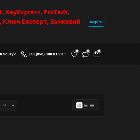
t
, KeyExpress, ProTech,
н, Ключ Експер
т
,
Замковий
Закрити
0
0
0
Клієнту
+38 (050) 900 01 99