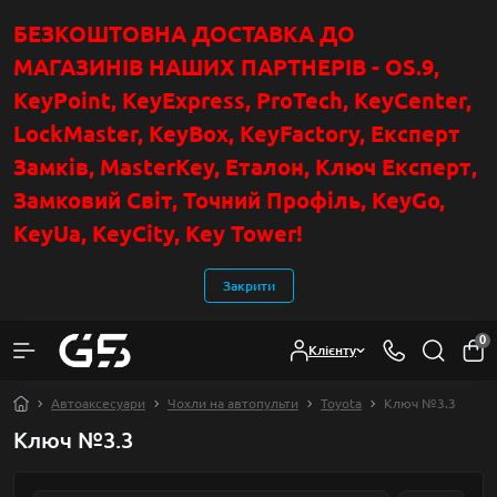
БЕЗКОШТОВНА ДОСТАВКА ДО
МАГАЗИНІВ НАШИХ ПАРТНЕРІВ - OS.9,
KeyPoint
, KeyExpress, ProTech, KeyCenter,
LockMaster, KeyBox, KeyFactory, Експерт
Замків, MasterKey, Еталон, Ключ Експер
т
,
Замковий Світ, Точний Профіль, KeyGo,
KeyUa, KeyCity, Key Tower!
Закрити
0
Клієнту
Автоаксесуари
Чохли на автопульти
Toyota
Ключ №3.3
Ключ №3.3