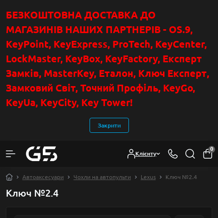
БЕЗКОШТОВНА ДОСТАВКА ДО
МАГАЗИНІВ НАШИХ ПАРТНЕРІВ - OS.9,
KeyPoint
, KeyExpress, ProTech, KeyCenter,
LockMaster, KeyBox, KeyFactory, Експерт
Замків, MasterKey, Еталон, Ключ Експер
т
,
Замковий Світ, Точний Профіль, KeyGo,
KeyUa, KeyCity, Key Tower!
Закрити
0
Клієнту
Автоаксесуари
Чохли на автопульти
Lexus
Ключ №2.4
Ключ №2.4