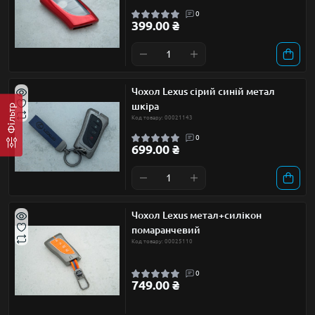
0
399.00 ₴
Чохол Lexus сірий синій метал
шкіра
Фільтр
Код товару: 00021143
0
699.00 ₴
Чохол Lexus метал+силікон
помаранчевий
Код товару: 00025110
0
749.00 ₴