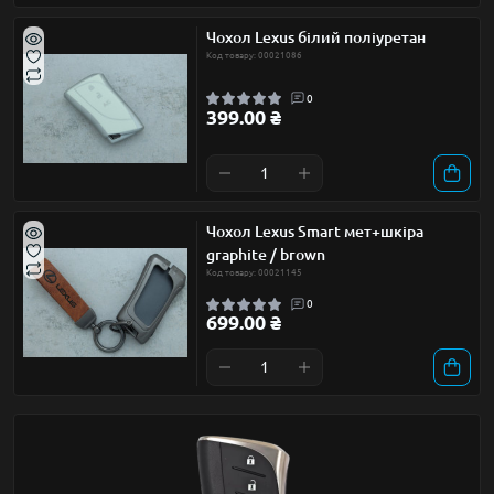
Чохол Lexus білий поліуретан
Код товару: 00021086
0
399.00 ₴
Чохол Lexus Smart мет+шкіра
graphite / brown
Код товару: 00021145
0
699.00 ₴