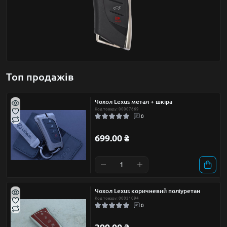
Топ продажів
Чохол Lexus метал + шкіра
Код товару: 00007669
0
699.00 ₴
Чохол Lexus коричневий поліуретан
Код товару: 00021094
0