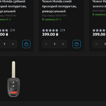
л Honda срібний
Чохол Honda синій
Чохол Ho
орий поліуретан,
прозорий поліуретан,
золото 
ерсальний
універсальний
Код товару:
В наявност
вару: 00025562
Код товару: 00025561
вності: 1
В наявності: 1
0
0
00 ₴
399.00 ₴
399.00