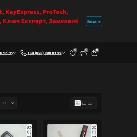
t
, KeyExpress, ProTech,
н, Ключ Експер
т
,
Замковий
Закрити
0
0
0
Клієнту
+38 (050) 900 01 99