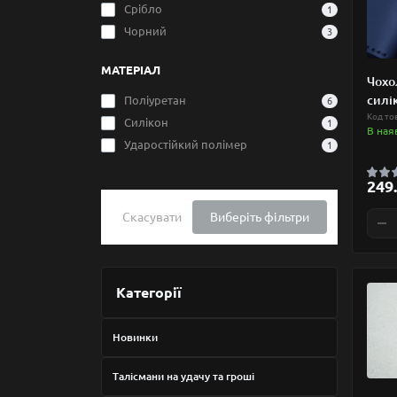
Срібло
1
Чорний
3
МАТЕРІАЛ
Чохо
силі
Поліуретан
6
Код то
Силікон
1
В ная
Ударостійкий полімер
1
249.
Скасувати
Виберіть фільтри
Категорії
Новинки
Талісмани на удачу та гроші