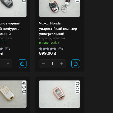
onda чорний
Чохол Honda
й поліуретан,
ударостійкий полімер
альний
універсальний
 00025564
Код товару: 00027903
і: 1
В наявності: 1
0
0
 ₴
899.00 ₴