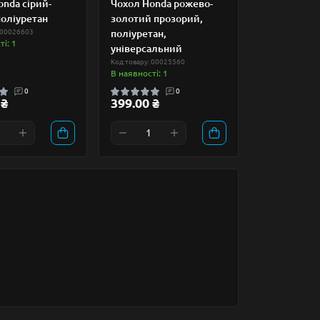
nda сірий-
Чохол Honda рожево-
поліуретан
золотий прозорий,
 00026603
поліуретан,
і: 1
універсальний
Код товару: 00025560
В наявності: 1
0
0
 ₴
399.00 ₴