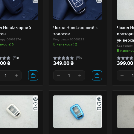
л Honda чорний
Чохол Honda чорний з
Чохол H
кон
золотом
прозори
вару: 00008274
Код товару: 00008273
універс
вності: 6
В наявності: 2
Код товару:
В наявност
0
0
00 ₴
349.00 ₴
399.00