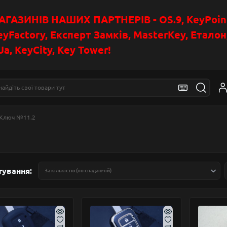
АЗИНІВ НАШИХ ПАРТНЕРІВ - OS.9, KeyPoin
eyFactory, Експерт Замків, MasterKey, Етало
a, KeyCity, Key Tower!
Ключ №11.2
тування: