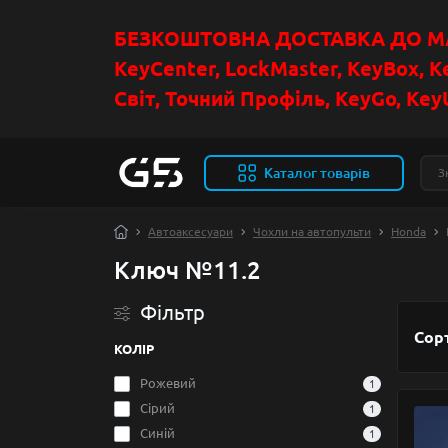
БЕЗКОШТОВНА ДОСТАВКА ДО МАГ
KeyCenter, LockMaster, KeyBox, K
Світ, Точний Профіль, KeyGo, KeyU
Каталог товарів
Автоаксесуари
Чохли на автопульти
Honda
Ключ №11.2
Фільтр
Сор
КОЛІР
Рожевий
1
Сірий
1
Синій
1