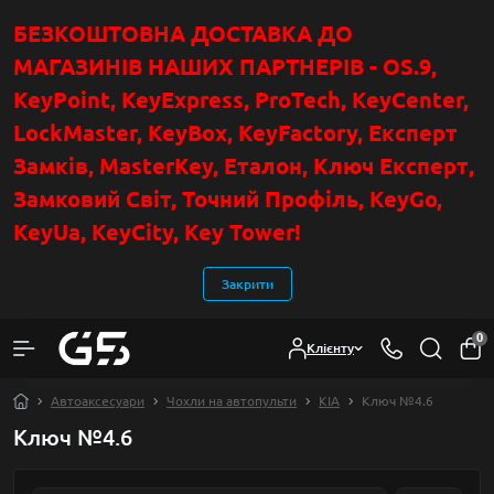
БЕЗКОШТОВНА ДОСТАВКА ДО
МАГАЗИНІВ НАШИХ ПАРТНЕРІВ - OS.9,
KeyPoint
, KeyExpress, ProTech, KeyCenter,
LockMaster, KeyBox, KeyFactory, Експерт
Замків, MasterKey, Еталон, Ключ Експер
т
,
Замковий Світ, Точний Профіль, KeyGo,
KeyUa, KeyCity, Key Tower!
Закрити
0
Клієнту
Автоаксесуари
Чохли на автопульти
KIA
Ключ №4.6
Ключ №4.6