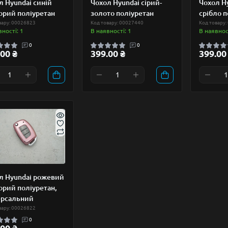
л Hyundai синій
Чохол Hyundai сірий-
Чохол Hy
орий поліуретан
золото поліуретан
срібло п
вару: 00026823
Код товару: 00027440
Код товару:
вності: 1
В наявності: 1
В наявност
0
0
00 ₴
399.00 ₴
399.00
л Hyundai рожевий
орий поліуретан,
ерсальний
вару: 00026822
0