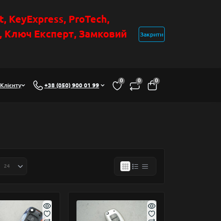
t
, KeyExpress, ProTech,
н, Ключ Експер
т
,
Замковий
Закрити
0
0
0
Клієнту
+38 (050) 900 01 99