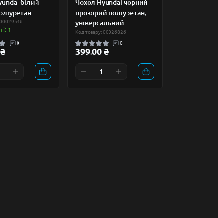
undai білий-
Чохол Hyundai чорний
оліуретан
прозорий поліуретан,
 00029546
універсальний
і: 1
Код товару: 00026826
0
0
 ₴
399.00 ₴