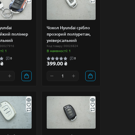
yundai
Чохол Hyundai срібло
ійкий полімер
прозорий поліуретан,
альний
універсальний
 00027916
Код товару: 00026824
і: 1
В наявності: 1
0
0
 ₴
399.00 ₴