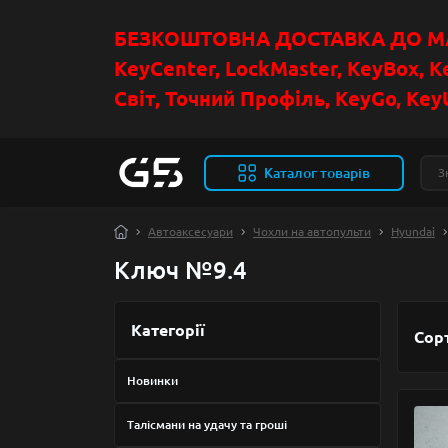
БЕЗКОШТОВНА ДОСТАВКА ДО МАГ
KeyCenter, LockMaster, KeyBox, K
Світ, Точний Профіль, KeyGo, KeyU
Каталог товарів
Автоаксесуари
Чохли на автопульти
Hyundai
Ключ №9.4
Категорії
Сор
Новинки
Талісмани на удачу та гроші