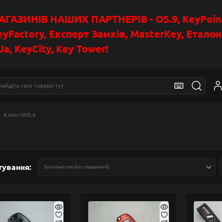
АЗИНІВ НАШИХ ПАРТНЕРІВ - OS.9, KeyPoin
eyFactory, Експерт Замків, MasterKey, Етало
a, KeyCity, Key Tower!
Ключ №9.4
тування: