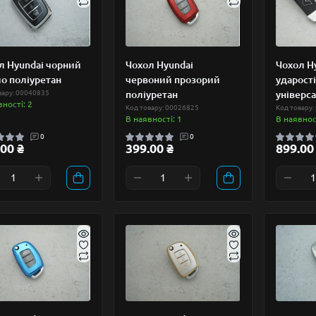
л Hyundai чорний
Чохол Hyundai
Чохол H
ло поліуретан
червоний прозорий
ударост
вару: 00040835
поліуретан
універс
вності: 2
Код товару: 00026825
Код товару:
В наявності: 1
В наявност
0
0
00 ₴
399.00 ₴
899.00