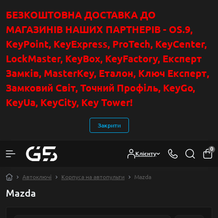
БЕЗКОШТОВНА ДОСТАВКА ДО
МАГАЗИНІВ НАШИХ ПАРТНЕРІВ - OS.9,
KeyPoint
, KeyExpress, ProTech, KeyCenter,
LockMaster, KeyBox, KeyFactory, Експерт
Замків, MasterKey, Еталон, Ключ Експер
т
,
Замковий Світ, Точний Профіль, KeyGo,
KeyUa, KeyCity, Key Tower!
Закрити
0
Клієнту
Автоключі
Корпуса на автопульти
Mazda
Mazda