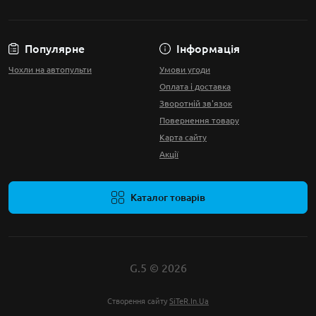
Популярне
Інформація
Чохли на автопульти
Умови угоди
Оплата і доставка
Зворотній зв'язок
Повернення товару
Карта сайту
Акції
Каталог товарів
G.5 © 2026
Створення сайту
SiTeR.In.Ua