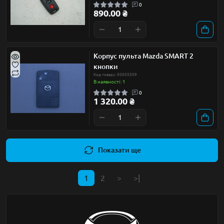
0
890.00 ₴
Корпус пульта Mazda SMART 2
кнопки
Код товару: 00005509
В наявності: 1
0
1 320.00 ₴
Показати ще
1
2
>
>|