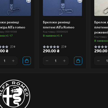
оки ремінці
Брелоки ремінці
Брелок 
кіра Alfa romeo
плетені Alfa Romeo
плетени
вару: 00019568
Код товару: 00006020
рожеви
вності: 17
В наявності: 4
Код товару:
В наявност
0
0
00 ₴
290.00 ₴
290.00