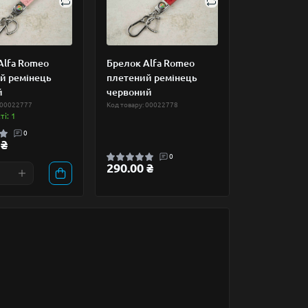
Alfa Romeo
Брелок Alfa Romeo
й ремінець
плетений ремінець
й
червоний
 00022777
Код товару: 00022778
і: 1
0
 ₴
0
290.00 ₴