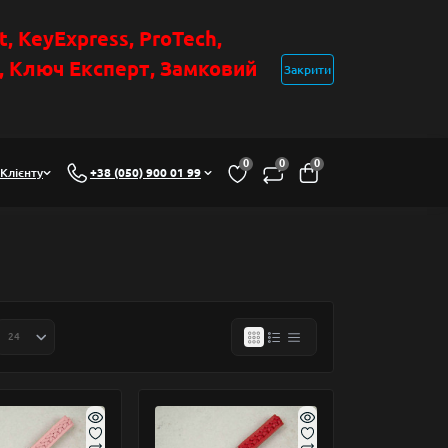
t
, KeyExpress, ProTech,
н, Ключ Експер
т
,
Замковий
Закрити
0
0
0
Клієнту
+38 (050) 900 01 99