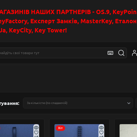
АЗИНІВ НАШИХ ПАРТНЕРІВ - OS.9, KeyPoin
eyFactory, Експерт Замків, MasterKey, Етало
a, KeyCity, Key Tower!
тування:
Хіт