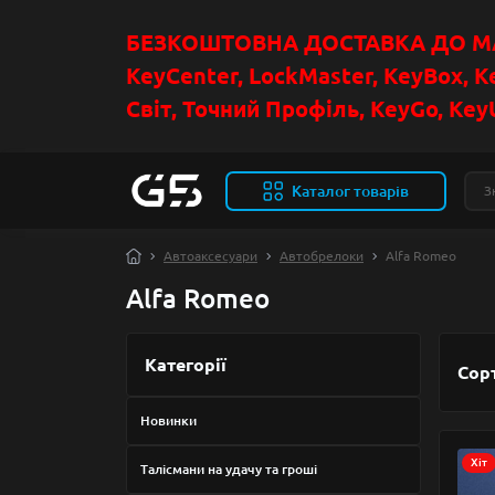
БЕЗКОШТОВНА ДОСТАВКА ДО МАГ
KeyCenter, LockMaster, KeyBox, K
Світ, Точний Профіль, KeyGo, KeyU
Каталог товарів
Автоаксесуари
Автобрелоки
Alfa Romeo
Alfa Romeo
Категорії
Сор
Новинки
Хіт
Талісмани на удачу та гроші