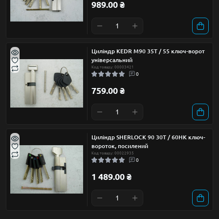
989.00 ₴
Циліндр KEDR М90 35Т / 55 ключ-ворот
універсальний
Код товару: 00003421
0
759.00 ₴
Циліндр SHERLOCK 90 30Т / 60НК ключ-
вороток, посилений
Код товару: 00022935
0
1 489.00 ₴