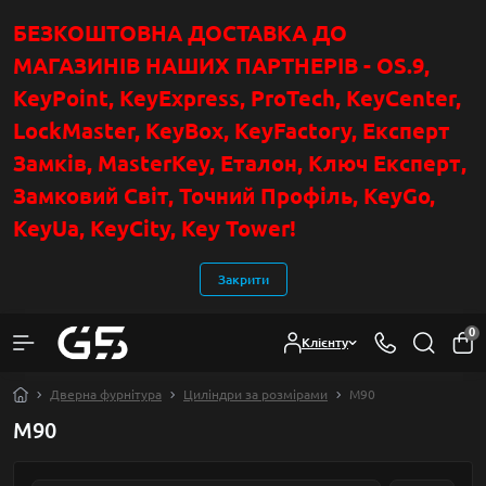
БЕЗКОШТОВНА ДОСТАВКА ДО
МАГАЗИНІВ НАШИХ ПАРТНЕРІВ - OS.9,
KeyPoint
, KeyExpress, ProTech, KeyCenter,
LockMaster, KeyBox, KeyFactory, Експерт
Замків, MasterKey, Еталон, Ключ Експер
т
,
Замковий Світ, Точний Профіль, KeyGo,
KeyUa, KeyCity, Key Tower!
Закрити
0
Клієнту
Дверна фурнітура
Циліндри за розмірами
М90
М90