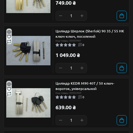
749.00 ₴
Циліндр Шерлок (Sherlok) 90 35 / 55 НК
ключ-ключ, посилений
Код товару: 00005461
0
1 049.00 ₴
Циліндр KEDR М90 40Т / 50 ключ-
вороток, універсальний
Код товару: 00002464
0
639.00 ₴