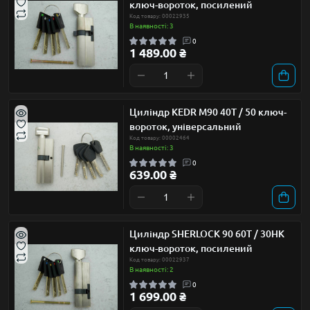
ключ-вороток, посилений
Код товару: 00022935
В наявності: 3
0
1 489.00 ₴
Циліндр KEDR М90 40Т / 50 ключ-
вороток, універсальний
Код товару: 00002464
В наявності: 3
0
639.00 ₴
Циліндр SHERLOCK 90 60Т / 30НК
ключ-вороток, посилений
Код товару: 00022937
В наявності: 2
0
1 699.00 ₴