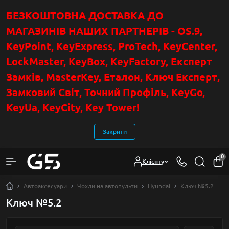
БЕЗКОШТОВНА ДОСТАВКА ДО
МАГАЗИНІВ НАШИХ ПАРТНЕРІВ - OS.9,
KeyPoint
, KeyExpress, ProTech, KeyCenter,
LockMaster, KeyBox, KeyFactory, Експерт
Замків, MasterKey, Еталон, Ключ Експер
т
,
Замковий Світ, Точний Профіль, KeyGo,
KeyUa, KeyCity, Key Tower!
Закрити
0
Клієнту
Автоаксесуари
Чохли на автопульти
Hyundai
Ключ №5.2
Ключ №5.2