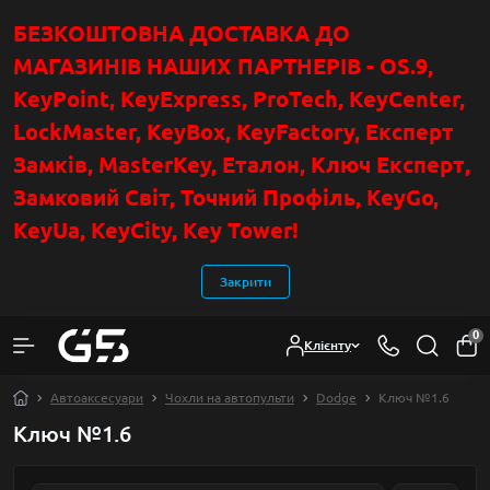
БЕЗКОШТОВНА ДОСТАВКА ДО
МАГАЗИНІВ НАШИХ ПАРТНЕРІВ - OS.9,
KeyPoint
, KeyExpress, ProTech, KeyCenter,
LockMaster, KeyBox, KeyFactory, Експерт
Замків, MasterKey, Еталон, Ключ Експер
т
,
Замковий Світ, Точний Профіль, KeyGo,
KeyUa, KeyCity, Key Tower!
Закрити
0
Клієнту
Автоаксесуари
Чохли на автопульти
Dodge
Ключ №1.6
Ключ №1.6