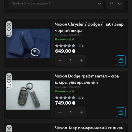
Чохол Chrysler / Dodge / Fiat / Jeep
чорний шкіра
Код товару: 00008993
В наявності: 6
0
649.00 ₴
Чохол Dodge графіт метал + сіра
шкіра, універсальний
Код товару: 00009846
В наявності: 4
0
749.00 ₴
Чохол Jeep помаранчевий силікон