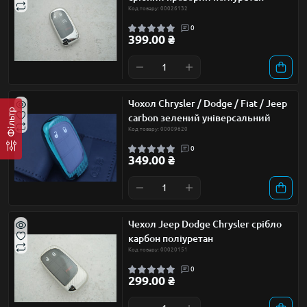
Код товару: 00026132
0
399.00 ₴
Чохол Chrysler / Dodge / Fiat / Jeep
Фільтр
carbon зелений універсальний
Код товару: 00009620
0
349.00 ₴
Чехол Jeep Dodge Chrysler срібло
карбон поліуретан
Код товару: 00020151
0
299.00 ₴