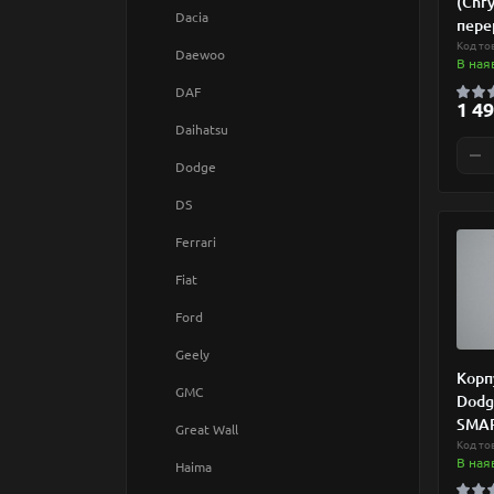
(Chry
Dacia
пере
Самоклейка
Код то
Daewoo
В ная
Силікон
DAF
Авто
1 49
Шкіра
Daihatsu
Бренд
Браслети
Dodge
Валюта
DS
Визначні місця
Ferrari
Природа
Fiat
Різне
Ford
Тваринки
Geely
Корпу
GMC
Dodge
SMAR
Great Wall
Код то
В ная
Haima