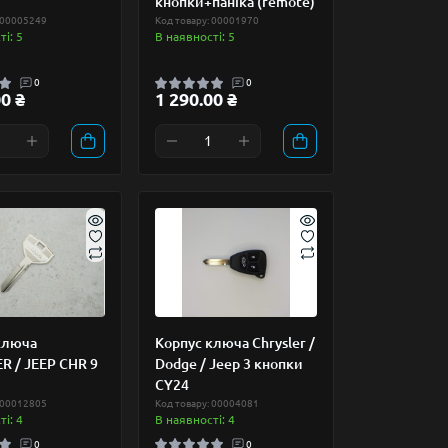
кнопки+паніка (remote)
 00005249
Код товару: 00001970
і: 5
В наявності: 5
0
0
0 ₴
1 290.00 ₴
ключа
Корпус ключа Chrysler /
R / JEEP CHR 9
Dodge / Jeep 3 кнопки
CY24
 00012805
Код товару: 00004081
і: 4
В наявності: 4
0
0