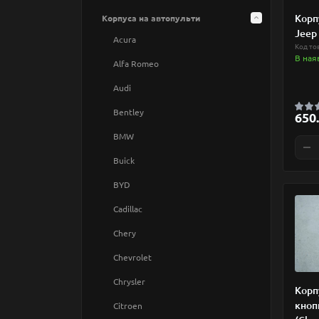
Сувальдні
Корп
Корпуса на автопульти
Сейфові
Jeep 
Acura
Код то
Фіни
В ная
Alfa Romeo
Польські лоби
Audi
Ригельні
Bentley
650.
Круглі
Електрощитові-тамбури
BMW
Плоскі
Помпові, тубулярні
Buick
Ячейки
BYD
Хрестоподібні
Cadillac
Мультилок
Chery
Інші
Chevrolet
Домофони
Chrysler
Корп
Безконтактний пластик
кноп
Citroen
Контактний пластик