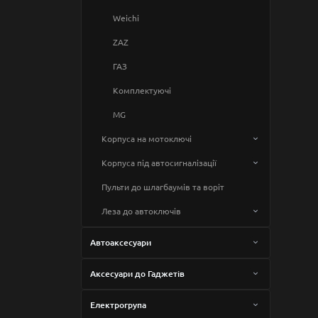
Weichi
ZAZ
ГАЗ
Комплектуючі
MG
Корпуса на мотоключі
BMW
Корпуса під автосигналізації
Cagiva
Convoy
Пульти до шлагбаумів та воріт
Ducati
EAGLEMASTER
Леза до автоключів
Harley Davidson
Pandora
Acura
Автоаксесуари
Honda
Scher-Khan
Alfa Romeo
Чохли на автопульти
Аксесуари до Гаджетів
Kawasaki
Sheriff
Audi
Yamaha
Чохли на пульти сигналізації
Зарядні пристрої
Ключ №1.1
KTM
StarLine
BMW
Acura
Електрогрупа
Аварійні інструменти
Захисні скла