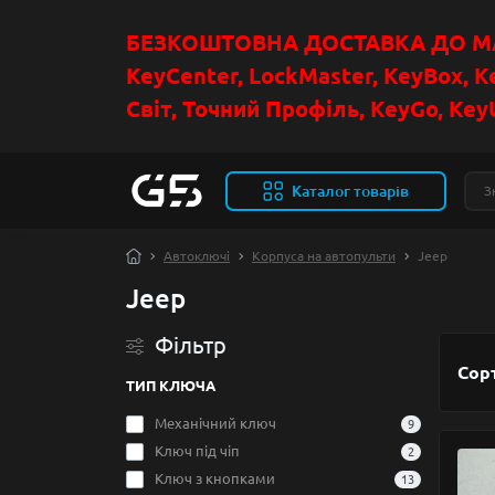
БЕЗКОШТОВНА ДОСТАВКА ДО МАГ
KeyCenter, LockMaster, KeyBox, K
Світ, Точний Профіль, KeyGo, KeyU
Каталог товарів
Автоключі
Корпуса на автопульти
Jeep
Jeep
Фільтр
Сор
ТИП КЛЮЧА
Механічний ключ
9
Ключ під чіп
2
Ключ з кнопками
13