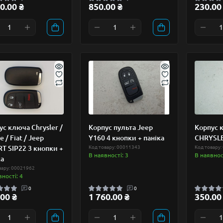
0.00 ₴
850.00 ₴
230.00
ус ключа Chrysler /
Корпус пульта Jeep
Корпус 
 / Fiat / Jeep
Y160 4 кнопки + паніка
CHRYSLE
T SIP22 3 кнопки +
Код товару: 00011343
Код товару:
В наявності: 3
В наявност
ка
вару: 00021962
вності: 4
0
0
00 ₴
1 760.00 ₴
350.00