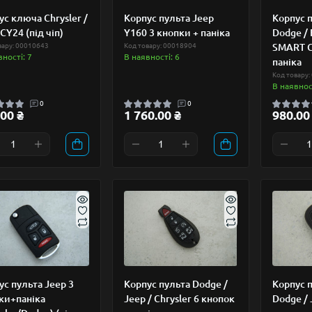
ус ключа Chrysler /
Корпус пульта Jeep
Корпус п
CY24 (під чіп)
Y160 3 кнопки + паніка
Dodge / 
вару: 00010643
Код товару: 00018904
SMART C
вності: 7
В наявності: 6
паніка
Код товару:
В наявност
0
0
00 ₴
1 760.00 ₴
980.00
ус пульта Jeep 3
Корпус пульта Dodge /
Корпус п
ки+паніка
Jeep / Chrysler 6 кнопок
Dodge / 