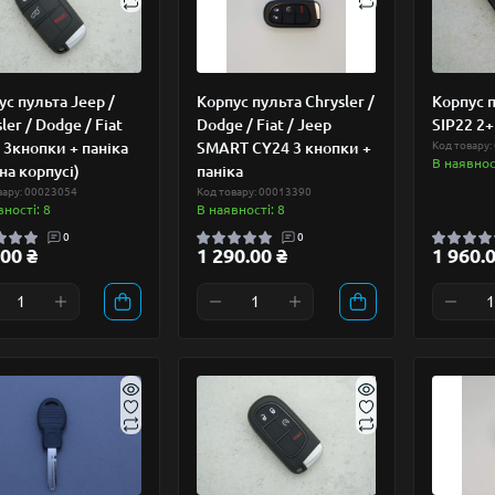
ус пульта Jeep /
Корпус пульта Chrysler /
Корпус п
ler / Dodge / Fiat
Dodge / Fiat / Jeep
SIP22 2
 3кнопки + паніка
SMART CY24 3 кнопки +
Код товару:
В наявност
 на корпусі)
паніка
вару: 00023054
Код товару: 00013390
вності: 8
В наявності: 8
0
0
00 ₴
1 290.00 ₴
1 960.0