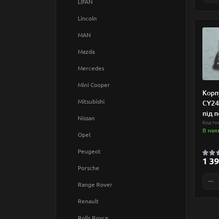
LIFAN
Lincoln
MAN
Mazda
Mercedes
Mini Cooper
Корп
Mitsubishi
CY24
під 
Nissan
Код то
В ная
Opel
Peugeot
1 39
Porsche
Range Rover
Renault
Rolls Royce