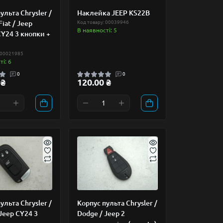
ульта Chrysler /
Наклейка JEEP KS22B
Fiat / Jeep
Код товару: 00039946
В наявності: 5
Y24 3 кнопки +
 00021985
і: 6
0
0
 ₴
120.00 ₴
ульта Chrysler /
Корпус пульта Chrysler /
Jeep CY24 3
Dodge / Jeep 2