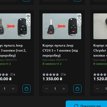
ус пульта Jeep
Корпус пульта Jeep
Корпус п
 3 кнопки (тип 2,
CY24 3 + 1 кнопки (під
Chrysler 
переробку)
переробку)
кнопки +
вару: 00023713
Код товару: 00023714
Код товару:
вності: 2
В наявності: 2
В наявност
0
0
0.00 ₴
1 350.00 ₴
1 520.0
Показати ще