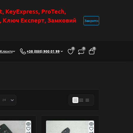
t
, KeyExpress, ProTech,
н, Ключ Експер
т
,
Замковий
Закрити
0
0
0
Клієнту
+38 (050) 900 01 99