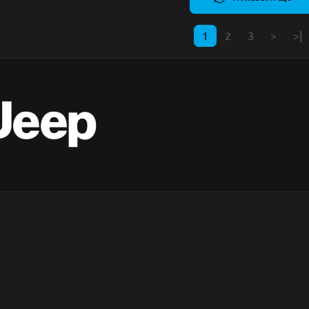
1
2
3
>
>|