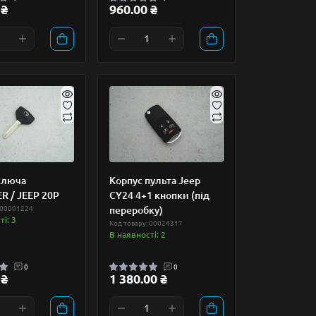
 ₴
960.00 ₴
ключа
Корпус пульта Jeep
R / JEEP 20P
CY24 4+1 кнопки (під
 00001224
переробку)
і: 3
Код товару: 00024317
В наявності: 2
0
0
 ₴
1 380.00 ₴