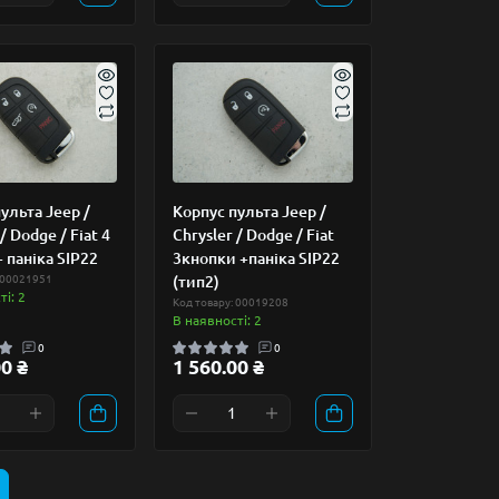
ульта Jeep /
Корпус пульта Jeep /
/ Dodge / Fiat 4
Chrysler / Dodge / Fiat
 паніка SIP22
3кнопки +паніка SIP22
 00021951
(тип2)
і: 2
Код товару: 00019208
В наявності: 2
0
0
0 ₴
1 560.00 ₴