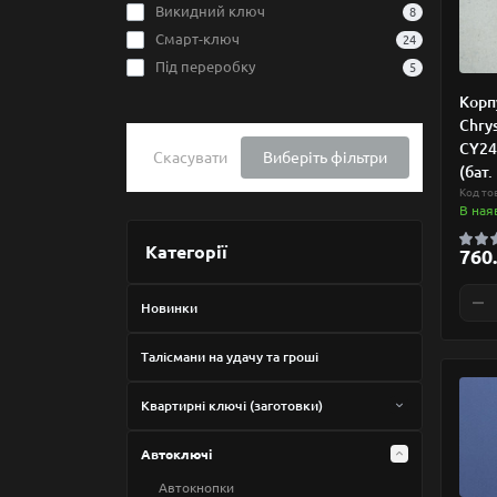
Викидний ключ
8
Смарт-ключ
24
Під переробку
5
Корп
Chrys
CY24
Скасувати
Виберіть фільтри
(бат.
Код то
В ная
Категорії
760.
Новинки
Талісмани на удачу та гроші
Квартирні ключі (заготовки)
Європрофіль
Автоключі
Пантограф
Автокнопки