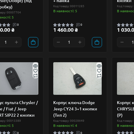
sler/Dodge) (під
+ паніка
кнопки
робку)
Код товару: 00011285
Код товару:
В наявності: 5
В наявност
вару: 00007704
вності: 5
0
0
0.00 ₴
1 460.00 ₴
1 030.0
с пульта Chrysler /
Корпус ключа Dodge
Корпус 
 / Fiat / Jeep
Jeep CY24 3+1 кнопки
CHRYSLE
T SIP22 2 кнопки
(Тип 2)
(P)
вару: 00013389
Код товару: 00028649
Код товару:
вності: 5
В наявності: 4
В наявност
0
0