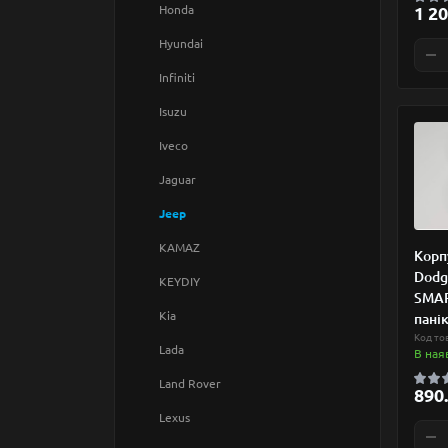
1 20
Honda
Hyundai
Infiniti
Isuzu
Iveco
Jaguar
Jeep
KAMAZ
Корп
Dodge
KEYDIY
SMAR
Kia
пані
Код то
Lada
В ная
Land Rover
890.
Lexus