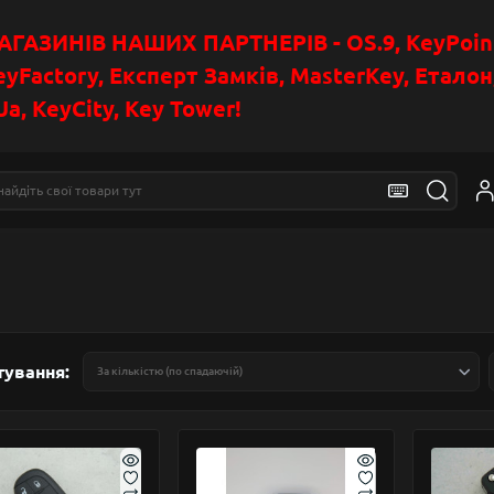
АЗИНІВ НАШИХ ПАРТНЕРІВ - OS.9, KeyPoin
eyFactory, Експерт Замків, MasterKey, Етало
a, KeyCity, Key Tower!
тування: