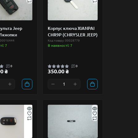
ульта Jeep
Корпус ключа XIANPAI
+1кнопки
CHR9P (CHRYSLER JEEP)
 00016444
Код товару: 00028779
і: 7
В наявності: 7
0
0
0 ₴
350.00 ₴