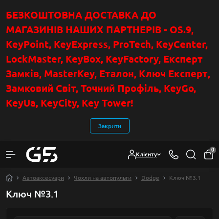
БЕЗКОШТОВНА ДОСТАВКА ДО
МАГАЗИНІВ НАШИХ ПАРТНЕРІВ - OS.9,
KeyPoint
, KeyExpress, ProTech, KeyCenter,
LockMaster, KeyBox, KeyFactory, Експерт
Замків, MasterKey, Еталон, Ключ Експер
т
,
Замковий Світ, Точний Профіль, KeyGo,
KeyUa, KeyCity, Key Tower!
Закрити
0
Клієнту
Автоаксесуари
Чохли на автопульти
Dodge
Ключ №3.1
Ключ №3.1