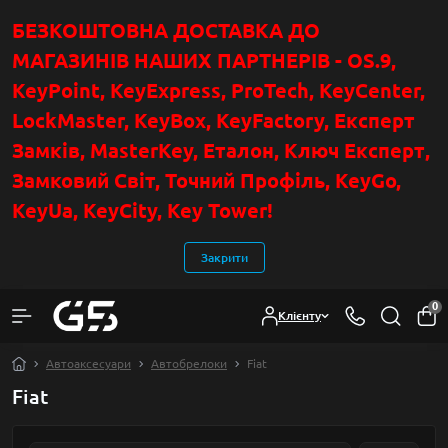
БЕЗКОШТОВНА ДОСТАВКА ДО
МАГАЗИНІВ НАШИХ ПАРТНЕРІВ - OS.9,
KeyPoint
, KeyExpress, ProTech, KeyCenter,
LockMaster, KeyBox, KeyFactory, Експерт
Замків, MasterKey, Еталон, Ключ Експер
т
,
Замковий Світ, Точний Профіль, KeyGo,
KeyUa, KeyCity, Key Tower!
Закрити
0
Клієнту
Автоаксесуари
Автобрелоки
Fiat
Fiat