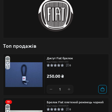
Топ продажів
Джгут Fiat брелок
Код товару: 00001355
0
250.00 ₴
Брелок Fiat плетений ремінець чорний
Хіт
Код товару: 00006929
0