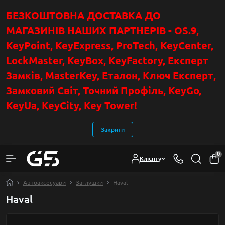
БЕЗКОШТОВНА ДОСТАВКА ДО
МАГАЗИНІВ НАШИХ ПАРТНЕРІВ - OS.9,
KeyPoint
, KeyExpress, ProTech, KeyCenter,
LockMaster, KeyBox, KeyFactory, Експерт
Замків, MasterKey, Еталон, Ключ Експер
т
,
Замковий Світ, Точний Профіль, KeyGo,
KeyUa, KeyCity, Key Tower!
Закрити
0
Клієнту
Автоаксесуари
Заглушки
Haval
Haval