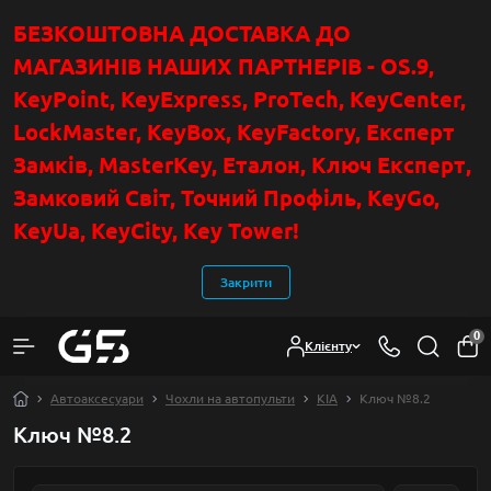
БЕЗКОШТОВНА ДОСТАВКА ДО
МАГАЗИНІВ НАШИХ ПАРТНЕРІВ - OS.9,
KeyPoint
, KeyExpress, ProTech, KeyCenter,
LockMaster, KeyBox, KeyFactory, Експерт
Замків, MasterKey, Еталон, Ключ Експер
т
,
Замковий Світ, Точний Профіль, KeyGo,
KeyUa, KeyCity, Key Tower!
Закрити
0
Клієнту
Автоаксесуари
Чохли на автопульти
KIA
Ключ №8.2
Ключ №8.2