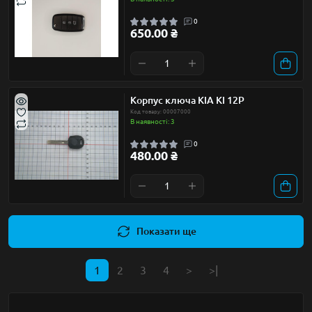
0
650.00 ₴
Корпус ключа KIA KI 12P
Код товару: 00007000
В наявності: 3
0
480.00 ₴
Показати ще
1
2
3
4
>
>|