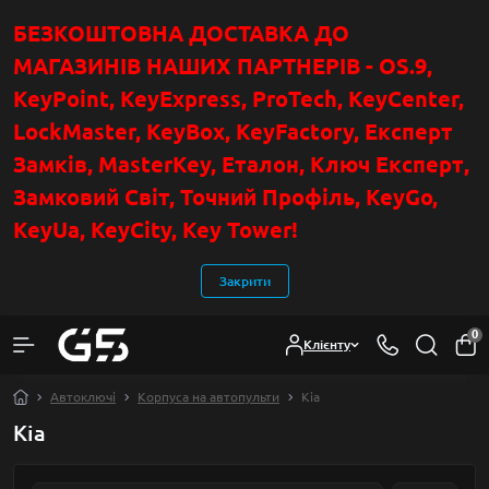
БЕЗКОШТОВНА ДОСТАВКА ДО
МАГАЗИНІВ НАШИХ ПАРТНЕРІВ - OS.9,
KeyPoint
, KeyExpress, ProTech, KeyCenter,
LockMaster, KeyBox, KeyFactory, Експерт
Замків, MasterKey, Еталон, Ключ Експер
т
,
Замковий Світ, Точний Профіль, KeyGo,
KeyUa, KeyCity, Key Tower!
Закрити
0
Клієнту
Автоключі
Корпуса на автопульти
Kia
Kia