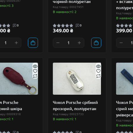
вару: 00009297
чорний поліуретан
+ вставк
вності: 3
Код товару: 00027951
поліуре
В наявності: 2
Код товару:
В наявност
0
0
00 ₴
349.00 ₴
399.00
л Porsche
Чохол Porsche срібний
Чохол Po
оний шкіра
прозорий, поліуретан
сірий ме
вару: 00009318
Код товару: 00025733
універс
вності: 1
В наявності: 1
Код товару:
В наявност
0
0