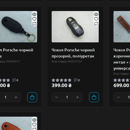
л Porsche чорний
Чохол Porsche чорний
Чохол P
а
прозорий, поліуретан
коричне
вару: 00009317
Код товару: 00025734
метал + 
універс
Код товару:
0
0
00 ₴
399.00 ₴
699.00