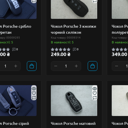
л Porsche срібло
Чохол Porsche 3 кнопки
Чохол P
уретан
чорний силікон
поліуре
вару: 00009295
Код товару: 00009314
Код товару:
вності: 5
В наявності: 5
В наявност
0
0
00 ₴
249.00 ₴
349.00
л Porsche сірий
Чохол Porsche матовий
Чохол P