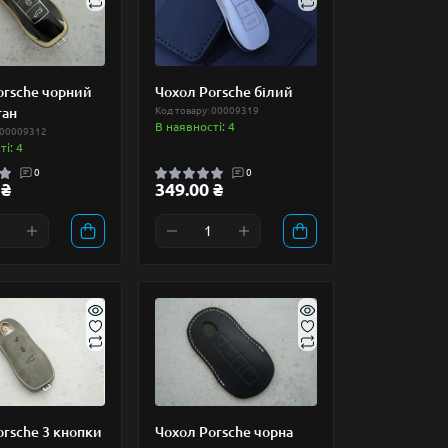
orsche чорний
Чохол Porsche білий
тан
Код товару: 00009319
В наявності: 4
 00009312
і: 4
0
0
 ₴
349.00 ₴
orsche 3 кнопки
Чохол Porsche чорна