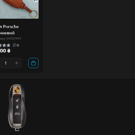
л Porsche
чневий
вару: 00020494
0
00 ₴