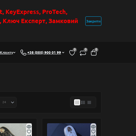
t
, KeyExpress, ProTech,
н, Ключ Експер
т
,
Замковий
Закрити
0
0
0
Клієнту
+38 (050) 900 01 99