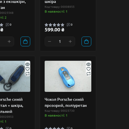
и з екошкіри,
шкіра
тан
Код товару: 00008955
В наявності: 1
 00025568
і: 2
0
0
 ₴
599.00 ₴
rsche синій
Чохол Porsche синій
тал + шкіра,
прозорий, поліуретан
альний
Код товару: 00025730
В наявності: 1
 00020953
і: 1
0
0