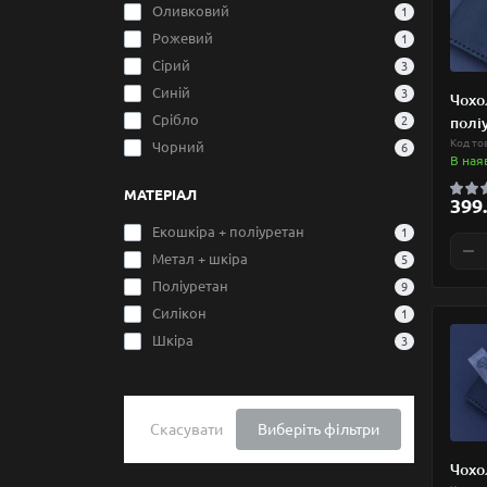
Оливковий
1
Рожевий
1
Сірий
3
Синій
3
Чохо
Срібло
2
полі
Код то
Чорний
6
В ная
МАТЕРІАЛ
399.
Екошкіра + поліуретан
1
Метал + шкіра
5
Поліуретан
9
Силікон
1
Шкіра
3
Скасувати
Виберіть фільтри
Чохо