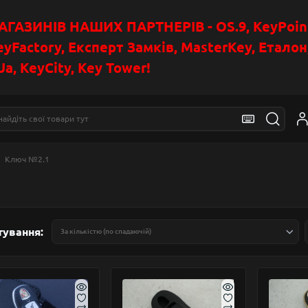
АЗИНІВ НАШИХ ПАРТНЕРІВ - OS.9, KeyPoin
eyFactory, Експерт Замків, MasterKey, Етало
a, KeyCity, Key Tower!
Ключ №2.1
тування: