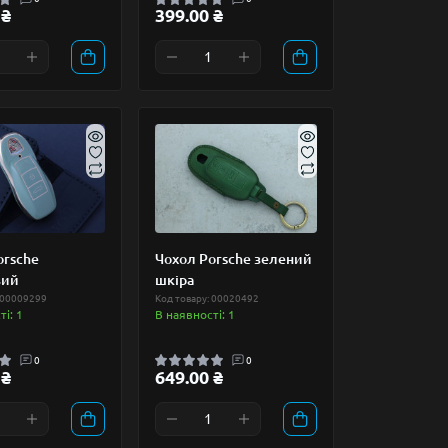
 ₴
399.00 ₴
orsche
Чохол Porsche зелений
вий
шкіра
 00009299
Код товару: 00020492
і: 1
В наявності: 1
0
0
 ₴
649.00 ₴