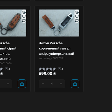
orsche
Чохол Porsche
вий сірий
коричневий метал
шкіра,
шкіра універсальний
альний
Код товару: 00020971
 00020958
0
0
 ₴
699.00 ₴