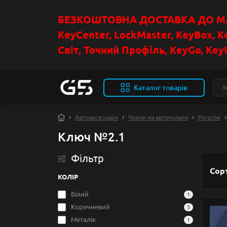
БЕЗКОШТОВНА ДОСТАВКА ДО МАГ
KeyCenter, LockMaster, KeyBox, K
Світ, Точний Профіль, KeyGo, KeyU
Каталог товарів
Автоаксесуари
Чохли на автопульти
Porsche
Ключ №2.1
Фільтр
Сор
КОЛІР
Білий
1
Коричневий
3
Металік
1