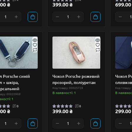
00 ₴
399.00 ₴
699.00
л Porsche синій
Чохол Porsche рожевий
Чохол P
л + шкіра,
прозорий, поліуретан
оливко
ерсальний
Код товару: 00025728
Код товару:
В наявності: 1
В наявност
вару: 00020969
вності: 1
0
0
00 ₴
399.00 ₴
299.00