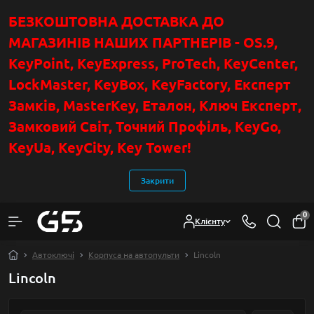
БЕЗКОШТОВНА ДОСТАВКА ДО
МАГАЗИНІВ НАШИХ ПАРТНЕРІВ - OS.9,
KeyPoint
, KeyExpress, ProTech, KeyCenter,
LockMaster, KeyBox, KeyFactory, Експерт
Замків, MasterKey, Еталон, Ключ Експер
т
,
Замковий Світ, Точний Профіль, KeyGo,
KeyUa, KeyCity, Key Tower!
Закрити
0
Клієнту
Автоключі
Корпуса на автопульти
Lincoln
Lincoln