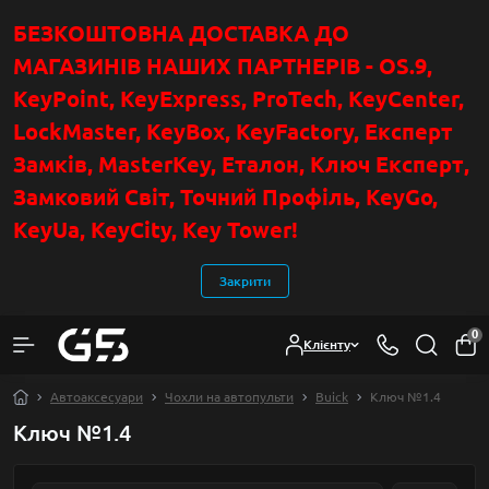
БЕЗКОШТОВНА ДОСТАВКА ДО
МАГАЗИНІВ НАШИХ ПАРТНЕРІВ - OS.9,
KeyPoint
, KeyExpress, ProTech, KeyCenter,
LockMaster, KeyBox, KeyFactory, Експерт
Замків, MasterKey, Еталон, Ключ Експер
т
,
Замковий Світ, Точний Профіль, KeyGo,
KeyUa, KeyCity, Key Tower!
Закрити
0
Клієнту
Автоаксесуари
Чохли на автопульти
Buick
Ключ №1.4
Ключ №1.4