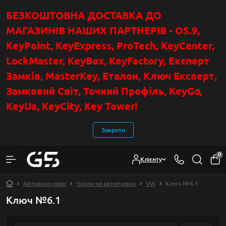
БЕЗКОШТОВНА ДОСТАВКА ДО
МАГАЗИНІВ НАШИХ ПАРТНЕРІВ - OS.9,
KeyPoint
, KeyExpress, ProTech, KeyCenter,
LockMaster, KeyBox, KeyFactory, Експерт
Замків, MasterKey, Еталон, Ключ Експер
т
,
Замковий Світ, Точний Профіль, KeyGo,
KeyUa, KeyCity, Key Tower!
Закрити
0
Клієнту
Автоаксесуари
Чохли на автопульти
VW
Ключ №6.1
Ключ №6.1