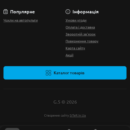
Популярне
Інформація
Чохли на автопульти
Умови угоди
Оплата і доставка
Зворотній зв'язок
Повернення товару
Карта сайту
Акції
Каталог товарів
G.5 © 2026
Створення сайту
SiTeR.In.Ua