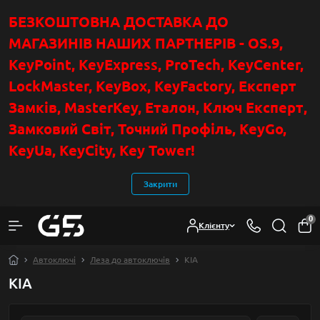
БЕЗКОШТОВНА ДОСТАВКА ДО
МАГАЗИНІВ НАШИХ ПАРТНЕРІВ - OS.9,
KeyPoint
, KeyExpress, ProTech, KeyCenter,
LockMaster, KeyBox, KeyFactory, Експерт
Замків, MasterKey, Еталон, Ключ Експер
т
,
Замковий Світ, Точний Профіль, KeyGo,
KeyUa, KeyCity, Key Tower!
Закрити
0
Клієнту
Автоключі
Леза до автоключів
KIA
KIA