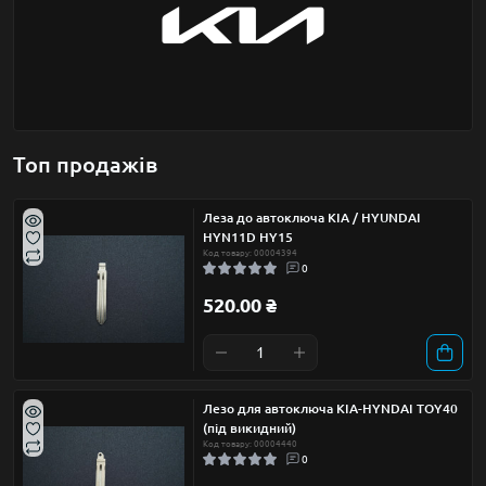
Топ продажів
Леза до автоключа KIA / HYUNDAI
HYN11D HY15
Код товару: 00004394
0
520.00 ₴
Лезо для автоключа KIA-HYNDAI TOY40
(під викидний)
Код товару: 00004440
0