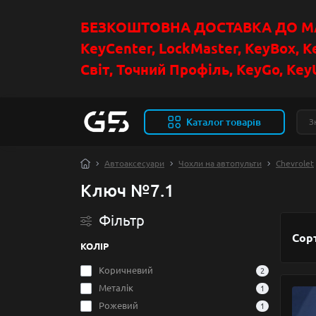
БЕЗКОШТОВНА ДОСТАВКА ДО МАГ
KeyCenter, LockMaster, KeyBox, K
Світ, Точний Профіль, KeyGo, KeyU
Каталог товарів
Автоаксесуари
Чохли на автопульти
Chevrolet
Ключ №7.1
Фільтр
Сор
КОЛІР
Коричневий
2
Металік
1
Рожевий
1