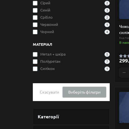
Сірий
2
Синій
3
Срібло
2
Червоний
1
Чохо
Чорний
4
силі
Код то
В ная
МАТЕРІАЛ
Метал + шкіра
5
299.
Поліуретан
7
Силікон
1
Скасувати
Виберіть фільтри
Категорії