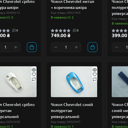
л Chevrolet срібло
Чохол Chevrolet метал
Чохол C
ура шкіри
+ коричнева шкіра
поліурет
вару: 00009212
Код товару: 00021643
універс
вності: 3
В наявності: 2
Код товару:
В наявност
0
0
00 ₴
749.00 ₴
399.00
л Chevrolet срібло
Чохол Chevrolet синій
Чохол Ch
уретан
поліуретан
синій м
ерсальний
універсальний
універс
вару: 00025458
Код товару: 00025457
Код товару:
вності: 1
В наявності: 1
В наявност