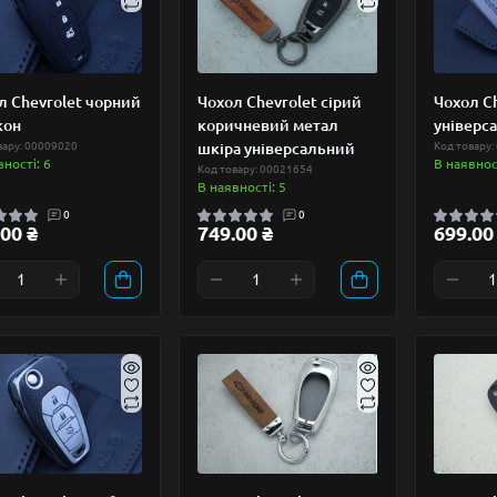
л Chevrolet чорний
Чохол Chevrolet сірий
Чохол Ch
кон
коричневий метал
універс
вару: 00009020
шкіра універсальний
Код товару:
вності: 6
В наявност
Код товару: 00021654
В наявності: 5
0
0
00 ₴
749.00 ₴
699.00