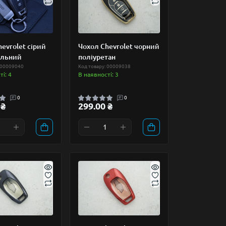
evrolet сірий
Чохол Chevrolet чорний
альний
поліуретан
 00009040
Код товару: 00009038
і: 4
В наявності: 3
0
0
 ₴
299.00 ₴