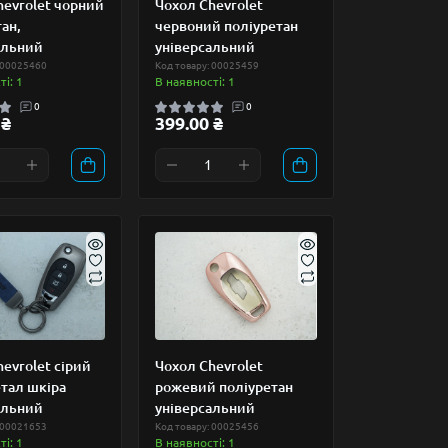
hevrolet чорний
Чохол Chevrolet
ан,
червоний поліуретан
альний
універсальний
 00025460
Код товару: 00025459
і: 1
В наявності: 1
0
0
 ₴
399.00 ₴
evrolet сірий
Чохол Chevrolet
етал шкіра
рожевий поліуретан
альний
універсальний
 00021653
Код товару: 00025456
і: 1
В наявності: 1