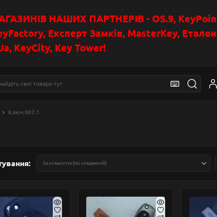
АЗИНІВ НАШИХ ПАРТНЕРІВ - OS.9, KeyPoin
eyFactory, Експерт Замків, MasterKey, Етало
a, KeyCity, Key Tower!
Ключ №7.1
тування: