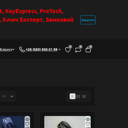
t
, KeyExpress, ProTech,
н, Ключ Експер
т
,
Замковий
Закрити
0
0
0
Клієнту
+38 (050) 900 01 99