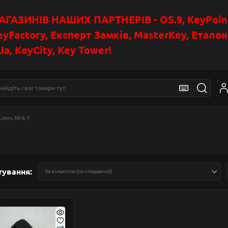
АЗИНІВ НАШИХ ПАРТНЕРІВ - OS.9, KeyPoin
eyFactory, Експерт Замків, MasterKey, Етало
a, KeyCity, Key Tower!
Ключ №4.1
тування: