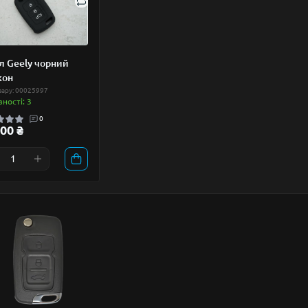
л Geely чорний
кон
вару: 00025997
вності: 3
0
00 ₴