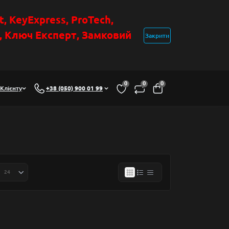
t
, KeyExpress, ProTech,
н, Ключ Експер
т
,
Замковий
Закрити
0
0
0
Клієнту
+38 (050) 900 01 99