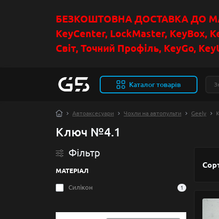
БЕЗКОШТОВНА ДОСТАВКА ДО МАГ
KeyCenter, LockMaster, KeyBox, K
Світ, Точний Профіль, KeyGo, KeyU
Каталог товарів
Автоаксесуари
Чохли на автопульти
Geely
Ключ №4.1
Фільтр
Сор
МАТЕРІАЛ
Силікон
1