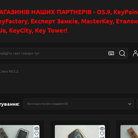
АЗИНІВ НАШИХ ПАРТНЕРІВ - OS.9, KeyPoin
eyFactory, Експерт Замків, MasterKey, Етало
a, KeyCity, Key Tower!
Ключ №3.2
тування: