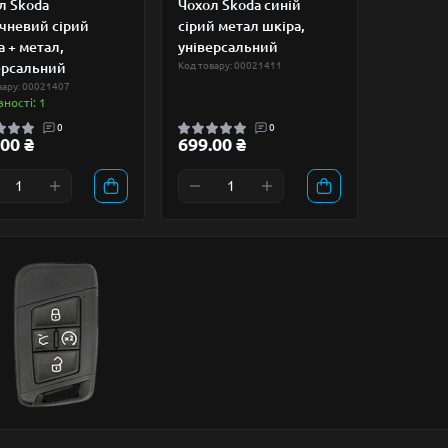
л Skoda
Чохол Skoda синій
чневий сірий
сірий метал шкіра,
а + метал,
універсальний
ерсальний
Код товару: 00021411
вару: 00021407
вності: 1
0
0
00 ₴
699.00 ₴