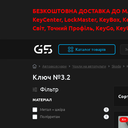
БЕЗКОШТОВНА ДОСТАВКА ДО МАГ
KeyCenter, LockMaster, KeyBox, K
Світ, Точний Профіль, KeyGo, KeyU
Каталог товарів
Автоаксесуари
Чохли на автопульти
Skoda
Ключ №3.2
Фільтр
Сор
МАТЕРІАЛ
Метал + шкіра
5
Поліуретан
1
Хіт