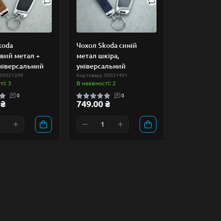
koda
Чохол Skoda синій
вий метал +
метал шкіра,
універсальний
універсальний
 00021399
Код товару: 00021401
і: 3
В наявності: 2
0
0
 ₴
749.00 ₴