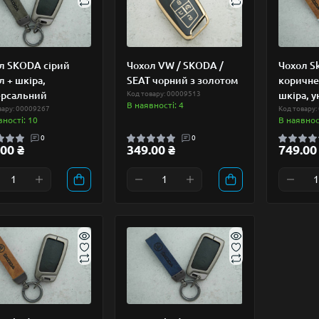
л SKODA сірий
Чохол VW / SKODA /
Чохол S
л + шкіра,
SEAT чорний з золотом
коричне
ерсальний
Код товару: 00009513
шкіра, 
В наявності: 4
вару: 00009267
Код товару:
вності: 10
В наявност
0
0
00 ₴
349.00 ₴
749.00