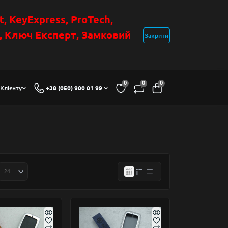
t
, KeyExpress, ProTech,
н, Ключ Експер
т
,
Замковий
Закрити
0
0
0
Клієнту
+38 (050) 900 01 99