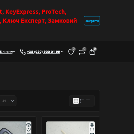
t
, KeyExpress, ProTech,
н, Ключ Експер
т
,
Замковий
Закрити
0
0
0
Клієнту
+38 (050) 900 01 99