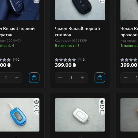
л Renault чорний
Чохол Renault чорний
Чохол R
уретан
силікон
прозори
вару: 00010471
Код товару: 00028859
Код товару:
вності: 4
В наявності: 3
В наявност
0
0
00 ₴
399.00 ₴
399.00