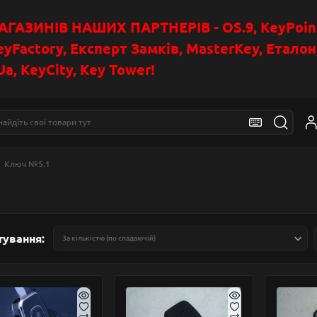
АЗИНІВ НАШИХ ПАРТНЕРІВ - OS.9, KeyPoin
eyFactory, Експерт Замків, MasterKey, Етало
a, KeyCity, Key Tower!
Ключ №5.1
тування: