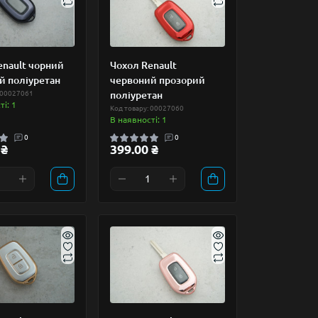
enault чорний
Чохол Renault
й поліуретан
червоний прозорий
 00027061
поліуретан
і: 1
Код товару: 00027060
В наявності: 1
0
0
 ₴
399.00 ₴