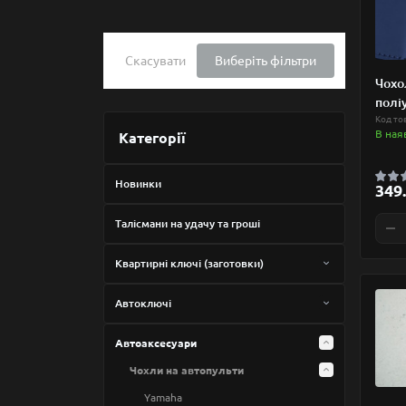
Скасувати
Виберіть фільтри
Чохо
полі
Код то
В ная
Категорії
Новинки
349.
Талісмани на удачу та гроші
Квартирні ключі (заготовки)
Європрофіль
Автоключі
Пантограф
Автокнопки
Автоаксесуари
Сувальдні
Корпуса на автопульти
Чохли на автопульти
Сейфові
Acura
Корпуса на мотоключі
Yamaha