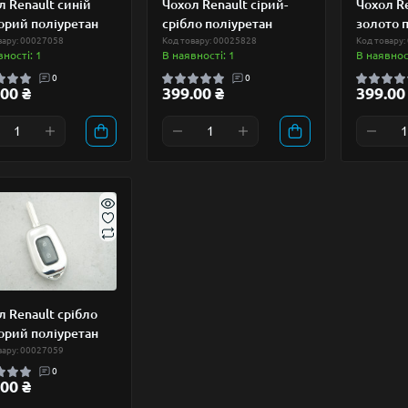
л Renault синій
Чохол Renault сірий-
Чохол Re
орий поліуретан
срібло поліуретан
золото 
вару: 00027058
Код товару: 00025828
Код товару:
вності: 1
В наявності: 1
В наявност
0
0
00 ₴
399.00 ₴
399.00
л Renault срібло
орий поліуретан
вару: 00027059
0
00 ₴