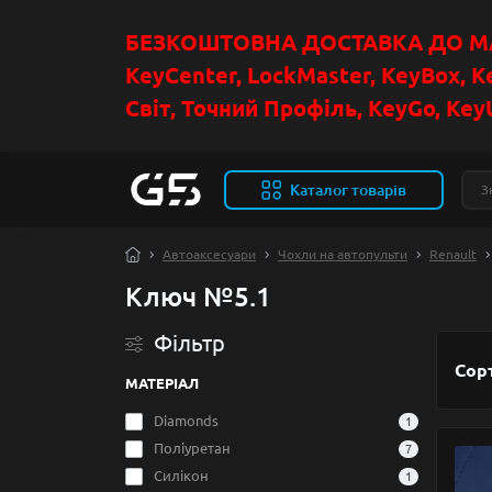
БЕЗКОШТОВНА ДОСТАВКА ДО МАГ
KeyCenter, LockMaster, KeyBox, K
Світ, Точний Профіль, KeyGo, KeyU
Каталог товарів
Автоаксесуари
Чохли на автопульти
Renault
Ключ №5.1
Фільтр
Сор
МАТЕРІАЛ
Diamonds
1
Поліуретан
7
Силікон
1