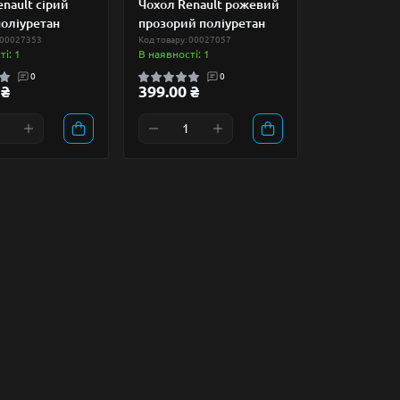
nault сірий
Чохол Renault рожевий
поліуретан
прозорий поліуретан
 00027353
Код товару: 00027057
і: 1
В наявності: 1
0
0
 ₴
399.00 ₴