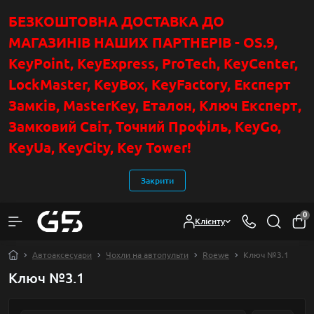
БЕЗКОШТОВНА ДОСТАВКА ДО
МАГАЗИНІВ НАШИХ ПАРТНЕРІВ - OS.9,
KeyPoint
, KeyExpress, ProTech, KeyCenter,
LockMaster, KeyBox, KeyFactory, Експерт
Замків, MasterKey, Еталон, Ключ Експер
т
,
Замковий Світ, Точний Профіль, KeyGo,
KeyUa, KeyCity, Key Tower!
Закрити
0
Клієнту
Автоаксесуари
Чохли на автопульти
Roewe
Ключ №3.1
Ключ №3.1