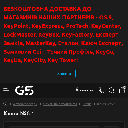
БЕЗКОШТОВНА ДОСТАВКА ДО
МАГАЗИНІВ НАШИХ ПАРТНЕРІВ - OS.9,
KeyPoint
, KeyExpress, ProTech, KeyCenter,
LockMaster, KeyBox, KeyFactory, Експерт
Замків, MasterKey, Еталон, Ключ Експер
т
,
Замковий Світ, Точний Профіль, KeyGo,
KeyUa, KeyCity, Key Tower!
Закрити
0
Клієнту
Автоаксесуари
Чохли на автопульти
Lexus
Ключ №6.1
Ключ №6.1