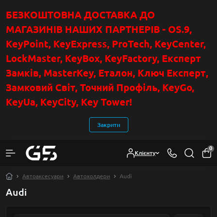
БЕЗКОШТОВНА ДОСТАВКА ДО
МАГАЗИНІВ НАШИХ ПАРТНЕРІВ - OS.9,
KeyPoint
, KeyExpress, ProTech, KeyCenter,
LockMaster, KeyBox, KeyFactory, Експерт
Замків, MasterKey, Еталон, Ключ Експер
т
,
Замковий Світ, Точний Профіль, KeyGo,
KeyUa, KeyCity, Key Tower!
Закрити
0
Клієнту
Автоаксесуари
Автохолдери
Audi
Audi