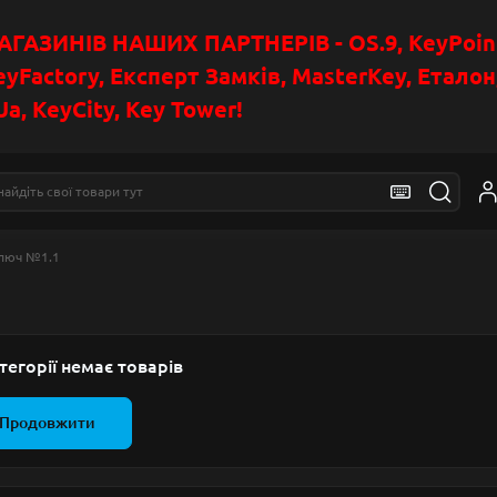
АЗИНІВ НАШИХ ПАРТНЕРІВ - OS.9, KeyPoin
eyFactory, Експерт Замків, MasterKey, Етало
a, KeyCity, Key Tower!
люч №1.1
тегорії немає товарів
Продовжити