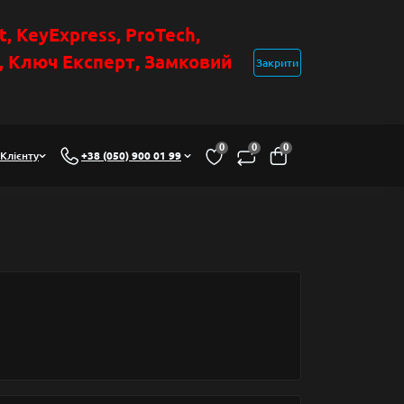
t
, KeyExpress, ProTech,
н, Ключ Експер
т
,
Замковий
Закрити
0
0
0
Клієнту
+38 (050) 900 01 99