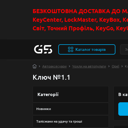
БЕЗКОШТОВНА ДОСТАВКА ДО МАГ
KeyCenter, LockMaster, KeyBox, K
Світ, Точний Профіль, KeyGo, KeyU
Каталог товарів
Автоаксесуари
Чохли на автопульти
Opel
К
Ключ №1.1
Категорії
В ка
Новинки
Талісмани на удачу та гроші