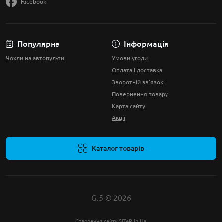
Facebook
Популярне
Інформація
Чохли на автопульти
Умови угоди
Оплата і доставка
Зворотній зв'язок
Повернення товару
Карта сайту
Акції
Каталог товарів
G.5 © 2026
Створення сайту
SiTeR.In.Ua