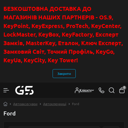
БЕЗКОШТОВНА ДОСТАВКА ДО
МАГАЗИНІВ НАШИХ ПАРТНЕРІВ - OS.9,
KeyPoint
, KeyExpress, ProTech, KeyCenter,
LockMaster, KeyBox, KeyFactory, Експерт
Замків, MasterKey, Еталон, Ключ Експер
т
,
Замковий Світ, Точний Профіль, KeyGo,
KeyUa, KeyCity, Key Tower!
Закрити
0
Клієнту
Автоаксесуари
Автоключниці
Ford
Ford