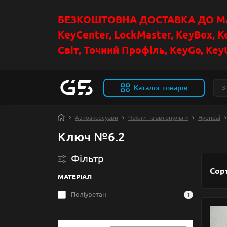
БЕЗКОШТОВНА ДОСТАВКА ДО МАГ
KeyCenter, LockMaster, KeyBox, K
Світ, Точний Профіль, KeyGo, KeyU
Каталог товарів
Автоаксесуари
Чохли на автопульти
Hyundai
Ключ №6.2
Фільтр
Сор
МАТЕРІАЛ
Поліуретан
1