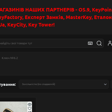
АЗИНІВ НАШИХ ПАРТНЕРІВ - OS.9, KeyPoin
eyFactory, Експерт Замків, MasterKey, Етало
a, KeyCity, Key Tower!
Ключ №6.2
тування: