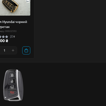
л Hyundai чорний
уретан
вару: 00022553
0
00 ₴