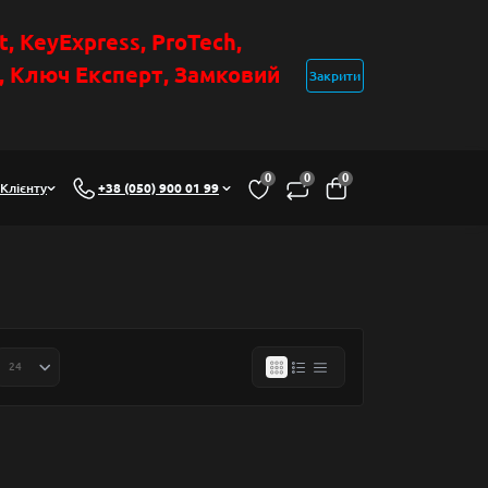
t
, KeyExpress, ProTech,
н, Ключ Експер
т
,
Замковий
Закрити
0
0
0
Клієнту
+38 (050) 900 01 99