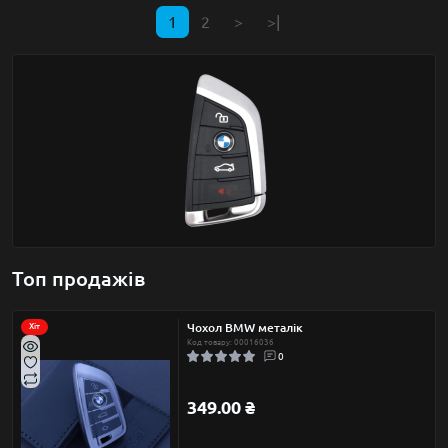
1
2
>
>|
Топ продажів
Чохол BMW металік
Хіт
Код товару: 00016036
0
349.00 ₴