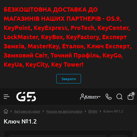
БЕЗКОШТОВНА ДОСТАВКА ДО
МАГАЗИНІВ НАШИХ ПАРТНЕРІВ - OS.9,
KeyPoint
, KeyExpress, ProTech, KeyCenter,
LockMaster, KeyBox, KeyFactory, Експерт
Замків, MasterKey, Еталон, Ключ Експер
т
,
Замковий Світ, Точний Профіль, KeyGo,
KeyUa, KeyCity, Key Tower!
Закрити
0
Клієнту
Автоаксесуари
Чохли на автопульти
BMW
Ключ №1.2
Ключ №1.2