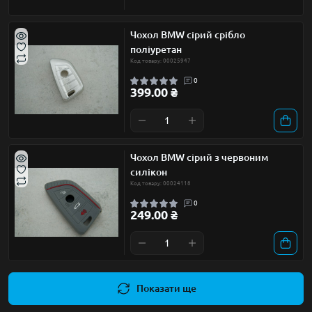
Чохол BMW сірий срібло
поліуретан
Код товару: 00025947
0
399.00 ₴
Чохол BMW сірий з червоним
силікон
Код товару: 00024118
0
249.00 ₴
Показати ще