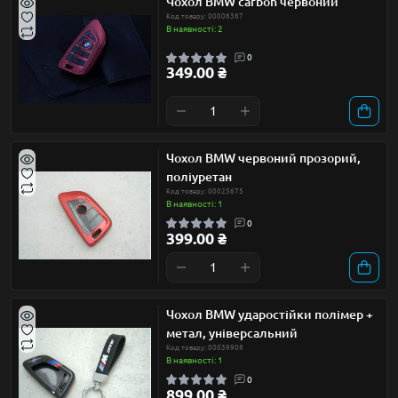
Чохол BMW carbon червоний
Код товару: 00008387
В наявності: 2
0
349.00 ₴
Чохол BMW червоний прозорий,
поліуретан
Код товару: 00025675
В наявності: 1
0
399.00 ₴
Чохол BMW ударостійки полімер +
метал, універсальний
Код товару: 00039908
В наявності: 1
0
899.00 ₴