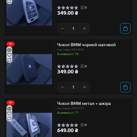
0
349.00 ₴
Чохол BMW чорний матовий
Хіт
Код товару: 00016058
В наявності: 78
0
349.00 ₴
Чохол BMW метал + шкіра
Хіт
Код товару: 00007279
В наявності: 77
0
649.00 ₴