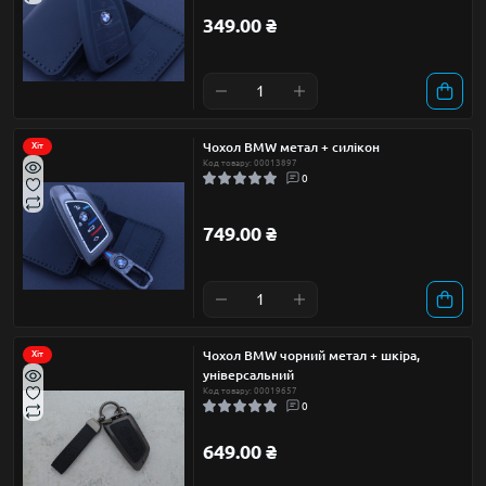
349.00 ₴
Чохол BMW метал + силікон
Хіт
Код товару: 00013897
0
749.00 ₴
Чохол BMW чорний метал + шкіра,
Хіт
універсальний
Код товару: 00019657
0
649.00 ₴