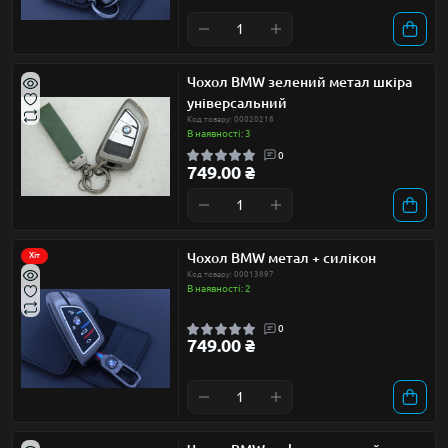
Чохол BMW зелений метал шкіра
універсальний
Код товару: 00020218
В наявності: 3
0
749.00 ₴
Чохол BMW метал + силікон
Хіт
Код товару: 00013897
В наявності: 2
0
749.00 ₴