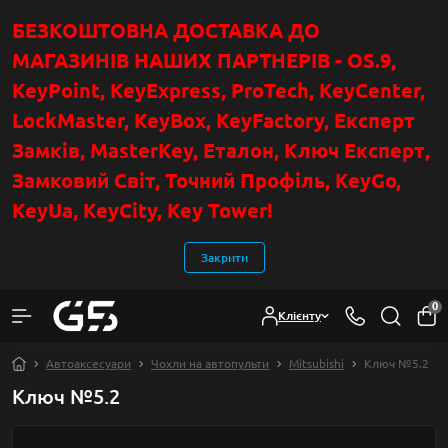
БЕЗКОШТОВНА ДОСТАВКА ДО
МАГАЗИНІВ НАШИХ ПАРТНЕРІВ - OS.9,
KeyPoint
, KeyExpress, ProTech, KeyCenter,
LockMaster, KeyBox, KeyFactory, Експерт
Замків, MasterKey, Еталон, Ключ Експер
т
,
Замковий Світ, Точний Профіль, KeyGo,
KeyUa, KeyCity, Key Tower!
Закрити
0
Клієнту
Автоаксесуари
Чохли на автопульти
Mitsubishi
Ключ №5.2
Ключ №5.2