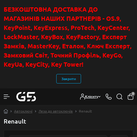
БЕЗКОШТОВНА ДОСТАВКА ДО
МАГАЗИНІВ НАШИХ ПАРТНЕРІВ - OS.9,
KeyPoint
, KeyExpress, ProTech, KeyCenter,
LockMaster, KeyBox, KeyFactory, Експерт
Замків, MasterKey, Еталон, Ключ Експер
т
,
Замковий Світ, Точний Профіль, KeyGo,
KeyUa, KeyCity, Key Tower!
Закрити
0
Клієнту
Автоключі
Леза до автоключів
Renault
Renault