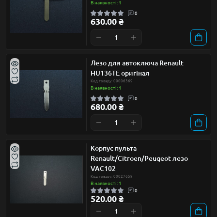
В наявності: 1
0
630.00 ₴
Лезо для автоключа Renault
HU136TE оригінал
Код товару: 00006369
В наявності: 1
0
680.00 ₴
Корпус пульта
Renault/Citroen/Peugeot лезо
VAC102
Код товару: 00027659
В наявності: 1
0
520.00 ₴