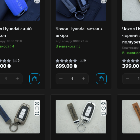
л Hyundai синій
Чохол Hyundai метал +
Чохол Hy
кон
шкіра
чорний 
вару: 00007918
Код товару: 00009256
поліуре
вності: 4
В наявності: 3
Код товару:
В наявност
0
0
00 ₴
699.00 ₴
399.00