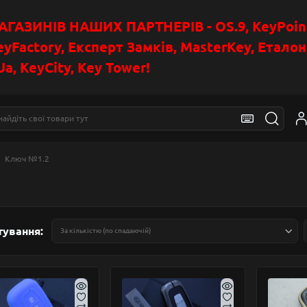
АЗИНІВ НАШИХ ПАРТНЕРІВ - OS.9, KeyPoin
eyFactory, Експерт Замків, MasterKey, Етало
a, KeyCity, Key Tower!
Ключ №1.2
тування: