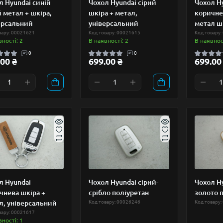
л Hyundai синій
Чохол Hyundai сірий
Чохол H
й метал + шкіра,
шкіра + метал,
коричне
ерсальний
універсальний
метал ш
вару: 00021621
Код товару: 00021615
Код товару:
вності: 2
В наявності: 2
В наявност
0
0
00 ₴
699.00 ₴
699.00
л Hyundai
Чохол Hyundai сірий-
Чохол Hy
чнева шкіра +
срібло поліуретан
золото 
л, універсальний
Код товару: 00026246
Код товару:
вару: 00021617
вності: 1