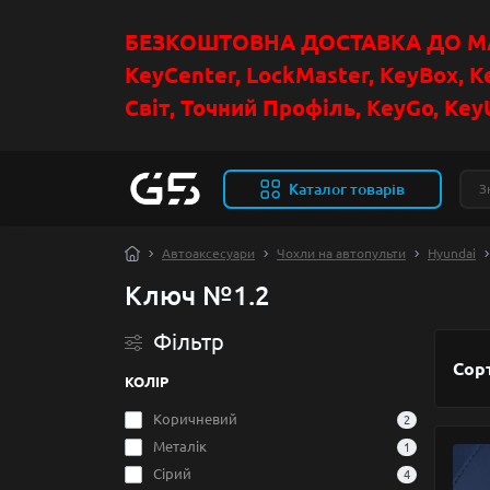
БЕЗКОШТОВНА ДОСТАВКА ДО МАГ
KeyCenter, LockMaster, KeyBox, K
Світ, Точний Профіль, KeyGo, KeyU
Каталог товарів
Автоаксесуари
Чохли на автопульти
Hyundai
Ключ №1.2
Фільтр
Сор
КОЛІР
Коричневий
2
Металік
1
Сірий
4