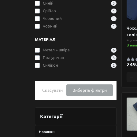
Синій
3
Срібло
1
Червоний
1
Чорний
1
Чохо
силі
МАТЕРІАЛ
Код то
В ная
Метал + шкіра
6
Поліуретан
3
249.
Силікон
2
Скасувати
Виберіть фільтри
Категорії
Новинки