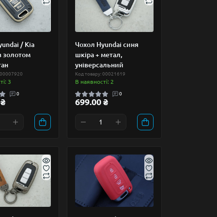
undai / Kia
Чохол Hyundai синя
з золотом
шкіра + метал,
тан
універсальний
 00007920
Код товару: 00021619
і: 3
В наявності: 2
0
0
 ₴
699.00 ₴