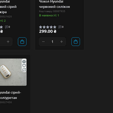
yundai
Чохол Hyundai
вий сірий
червоний силікон
кіра
Код товару: 00007935
В наявності: 1
 00021620
і: 2
0
0
 ₴
299.00 ₴
undai сірий-
поліуретан
 00027450