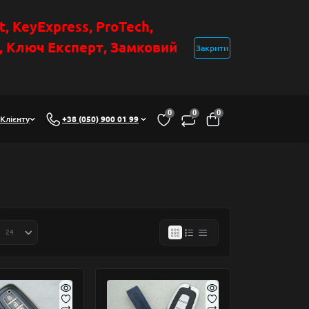
t
, KeyExpress, ProTech,
н, Ключ Експер
т
,
Замковий
Закрити
0
0
0
Клієнту
+38 (050) 900 01 99