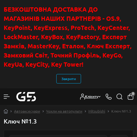
БЕЗКОШТОВНА ДОСТАВКА ДО
МАГАЗИНІВ НАШИХ ПАРТНЕРІВ - OS.9,
KeyPoint
, KeyExpress, ProTech, KeyCenter,
LockMaster, KeyBox, KeyFactory, Експерт
Замків, MasterKey, Еталон, Ключ Експер
т
,
Замковий Світ, Точний Профіль, KeyGo,
KeyUa, KeyCity, Key Tower!
Закрити
0
Клієнту
Автоаксесуари
Чохли на автопульти
Mitsubishi
Ключ №1.3
Ключ №1.3