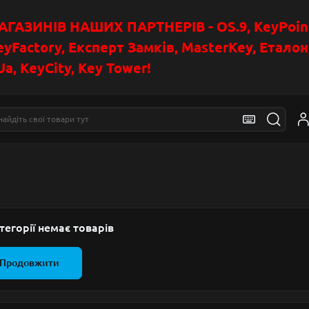
АЗИНІВ НАШИХ ПАРТНЕРІВ - OS.9, KeyPoin
eyFactory, Експерт Замків, MasterKey, Етало
a, KeyCity, Key Tower!
тегорії немає товарів
Продовжити