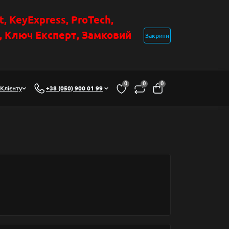
t
, KeyExpress, ProTech,
н, Ключ Експер
т
,
Замковий
Закрити
0
0
0
Клієнту
+38 (050) 900 01 99