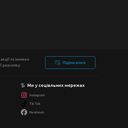
акції та знижки
Підписатися
il розсилку
Ми у соціальних мережах
Instagram
Tik Tok
Facebook