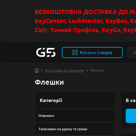
БЕЗКОШТОВНА ДОСТАВКА ДО МАГ
KeyCenter, LockMaster, KeyBox, K
Світ, Точний Профіль, KeyGo, KeyU
Каталог товарів
Аксесуари до Гаджетів
Флешки
Флешки
Категорії
В ка
Новинки
Талісмани на удачу та гроші