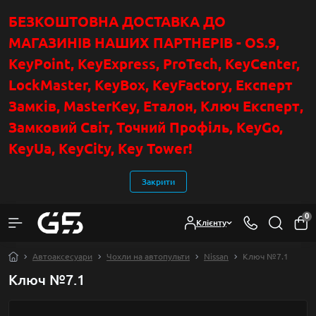
БЕЗКОШТОВНА ДОСТАВКА ДО
МАГАЗИНІВ НАШИХ ПАРТНЕРІВ - OS.9,
KeyPoint
, KeyExpress, ProTech, KeyCenter,
LockMaster, KeyBox, KeyFactory, Експерт
Замків, MasterKey, Еталон, Ключ Експер
т
,
Замковий Світ, Точний Профіль, KeyGo,
KeyUa, KeyCity, Key Tower!
Закрити
0
Клієнту
Автоаксесуари
Чохли на автопульти
Nissan
Ключ №7.1
Ключ №7.1