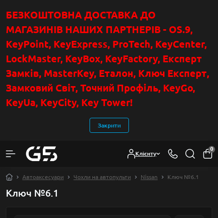
БЕЗКОШТОВНА ДОСТАВКА ДО
МАГАЗИНІВ НАШИХ ПАРТНЕРІВ - OS.9,
KeyPoint
, KeyExpress, ProTech, KeyCenter,
LockMaster, KeyBox, KeyFactory, Експерт
Замків, MasterKey, Еталон, Ключ Експер
т
,
Замковий Світ, Точний Профіль, KeyGo,
KeyUa, KeyCity, Key Tower!
Закрити
0
Клієнту
Автоаксесуари
Чохли на автопульти
Nissan
Ключ №6.1
Ключ №6.1