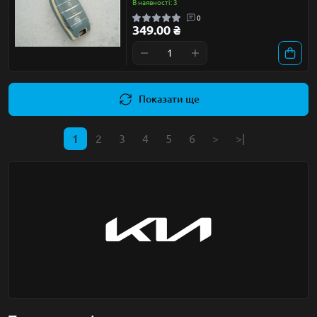
В наявності: 3
0
349.00 ₴
Показати ще
1
2
3
4
5
6
>
>|