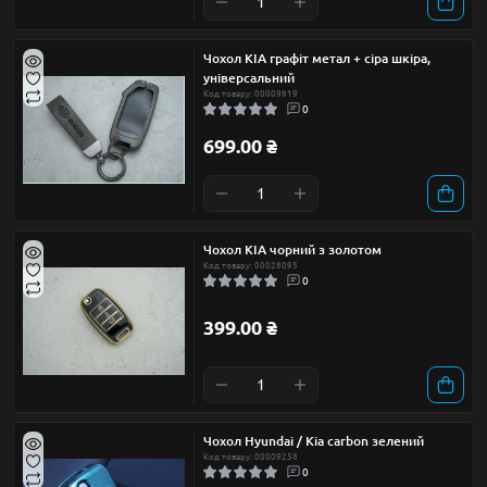
Чохол KIA графіт метал + сіра шкіра,
універсальний
Код товару: 00009819
0
699.00 ₴
Чохол KIA чорний з золотом
Код товару: 00028095
0
399.00 ₴
Чохол Hyundai / Kia carbon зелений
Код товару: 00009258
0