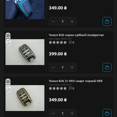
349.00 ₴
Чохол KIA чорно-срібний поліуретан
Код товару: 00021930
0
399.00 ₴
Чохол KIA 3+1КН смарт чорний №8
Код товару: 00019524
0
349.00 ₴