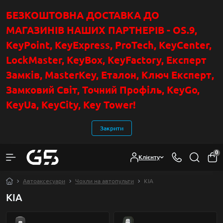
БЕЗКОШТОВНА ДОСТАВКА ДО
МАГАЗИНІВ НАШИХ ПАРТНЕРІВ - OS.9,
KeyPoint
, KeyExpress, ProTech, KeyCenter,
LockMaster, KeyBox, KeyFactory, Експерт
Замків, MasterKey, Еталон, Ключ Експер
т
,
Замковий Світ, Точний Профіль, KeyGo,
KeyUa, KeyCity, Key Tower!
Закрити
0
Клієнту
Автоаксесуари
Чохли на автопульти
KIA
KIA