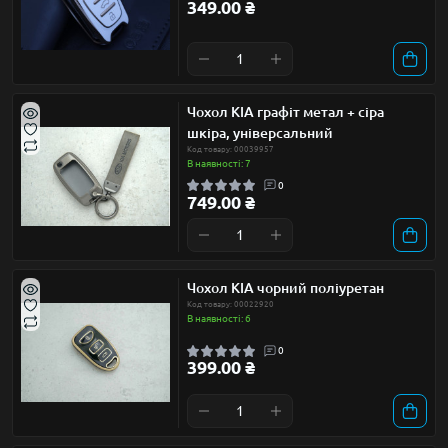
349.00 ₴
Чохол KIA графіт метал + сіра
шкіра, універсальний
Код товару: 00039957
В наявності: 7
0
749.00 ₴
Чохол KIA чорний поліуретан
Код товару: 00022920
В наявності: 6
0
399.00 ₴